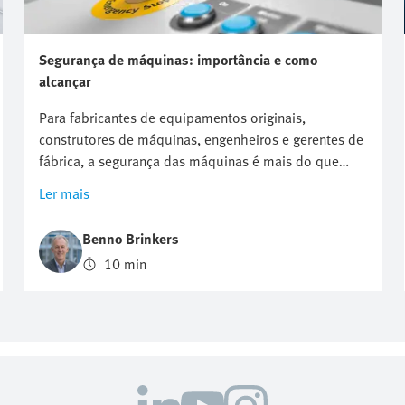
Segurança de máquinas: importância e como
alcançar
Para fabricantes de equipamentos originais,
construtores de máquinas, engenheiros e gerentes de
fábrica, a segurança das máquinas é mais do que
apenas conformidade regulatória; é uma
Ler mais
responsabilidade para com os trabalhadores, um
compromisso com os clientes e uma vantagem
Benno Brinkers
estratégica. Cada máquina na fábrica tem dois lados:
10 min
o potencial para impulsionar a produtividade e o
potencial para causar danos. Encontrar o equilíbrio
certo entre desempenho e proteção é o cerne da
segurança de máquinas. Este blog explora os
princípios fundamentais, regulamentos e etapas
práticas por trás da segurança de máquinas — desde
a compreensão das novas regras europeias até a