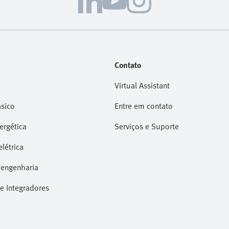
aplicação de metodologias de projeto estruturadas. O
objetivo é simples: ajudar você a proteger seu
pessoal, salvaguardar a produtividade e preparar
suas operações para o futuro.
Contato
Virtual Assistant
sico
Entre em contato
nergética
Serviços e Suporte
létrica
 engenharia
e Integradores