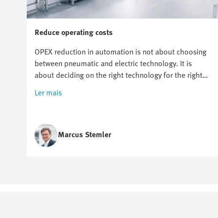
Reduce operating costs
OPEX reduction in automation is not about choosing
between pneumatic and electric technology. It is
about deciding on the right technology for the right
application. It starts with knowing where costs
Ler mais
actually arise. But however useful energy targets,
compressed air reduction and electrification plans are,
they do not automatically point to one technology.
Marcus Stemler