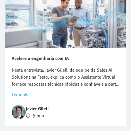
Acelere a engenharia com IA
Nesta entrevista, Javier Güell, da equipe de Sales AI
Solutions na Festo, explica como o Assistente Virtual
fornece respostas técnicas rápidas e confiáveis a partir
de fontes da Festo. Ele explica como esse especialista
Ler mais
digital da Festo auxilia na resolução de problemas e
na pesquisa de produtos — 24 horas por dia, 7 dias
Javier Güell
por semana. Isso pode representar uma verdadeira
5 min
revolução para os engenheiros da automação
industrial, que enfrentam uma pressão crescente para