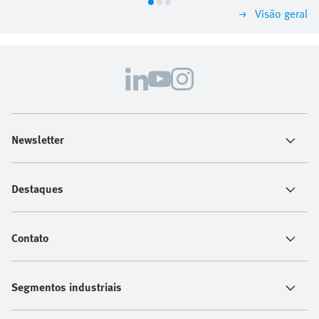
resolver problemas rapidamente, evitar paradas e
Visão geral
manter a produção em funcionamento. O Assistente
Virtual ajuda a encontrar soluções em um piscar de
olhos.
Newsletter
Destaques
Contato
Segmentos industriais