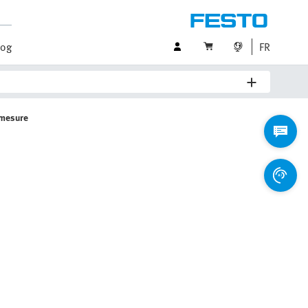
log
FR
 mesure