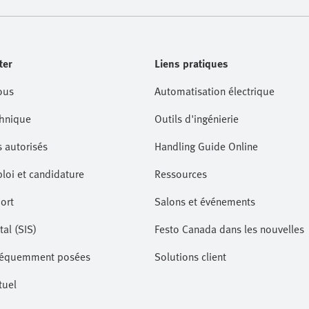
ter
Liens pratiques
ous
Automatisation électrique
hnique
Outils d'ingénierie
s autorisés
Handling Guide Online
loi et candidature
Ressources
ort
Salons et événements
tal (SIS)
Festo Canada dans les nouvelles
fréquemment posées
Solutions client
tuel