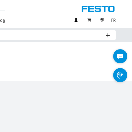
log
FR