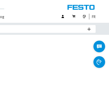
log
FR