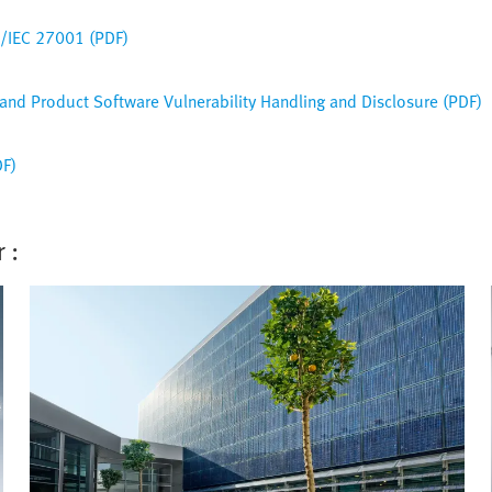
SO/IEC 27001 (PDF)
nd Product Software Vulnerability Handling and Disclosure (PDF)
DF)
 :