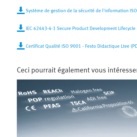
Système de gestion de la sécurité de l'information I
IEC 62443-4-1 Secure Product Development Lifecycle a
Certificat Qualité ISO 9001 - Festo Didactique Ltee (P
Ceci pourrait également vous intéresser