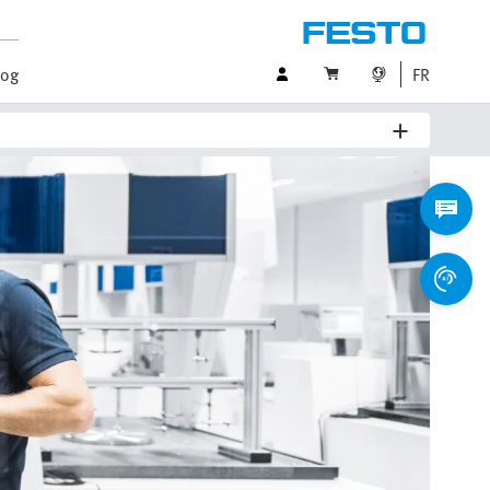
log
FR