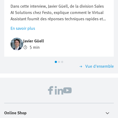
Dans cette interview, Javier Güell, de la division Sales
AI Solutions chez Festo, explique comment le Virtual
Assistant fournit des réponses techniques rapides et
fiables issues des ressources de Festo. Il explique
En savoir plus
comment cet expert numérique de Festo facilite le
dépannage et la recherche de produits, 24 heures sur
Javier Güell
24, 7 jours sur 7. Cela pourrait bien changer la donne
5 min
pour les ingénieurs en automatisation industrielle, qui
sont soumis à une pression croissante pour résoudre
rapidement les problèmes, éviter les temps d'arrêt et
Vue d'ensemble
maintenir la production à flot. Le Virtual Assistant les
aide à trouver des solutions en un clin d'œil.
Online Shop