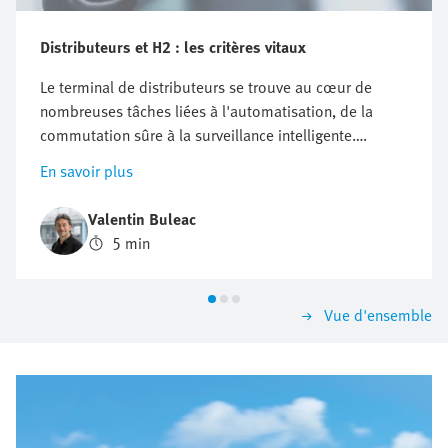
Distributeurs et H2 : les critères vitaux
Le terminal de distributeurs se trouve au cœur de
nombreuses tâches liées à l'automatisation, de la
commutation sûre à la surveillance intelligente.
Quiconque souhaite automatiser une installation tout
En savoir plus
au long de la chaîne de création de valeur de
l'hydrogène ne peut donc pas ignorer une question
Valentin Buleac
vitale : quel terminal de distributeurs est fait pour
5 min
moi ? Il n'existe pas de réponse générale, car les
exigences diffèrent nettement selon les applications.
C'est précisément pour cette raison qu'il est judicieux
Vue d'ensemble
d'orienter la sélection de manière structurée et en
fonction des critères les plus importants. Vous
trouverez ainsi une solution qui convainc aujourd'hui
et évoluera sans problème demain.