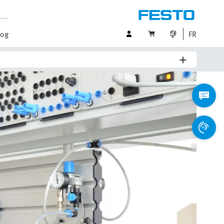
log
FR