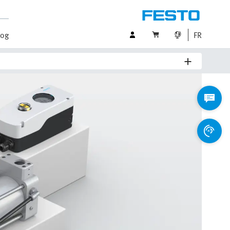
log
FR