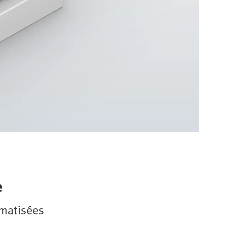
e
omatisées