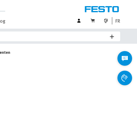
log
FR
enten