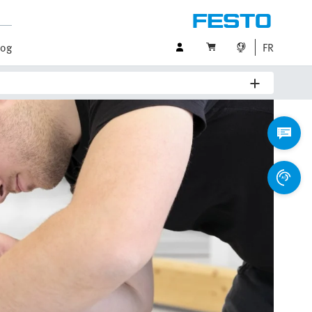
log
FR