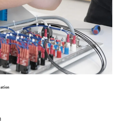
sation
n