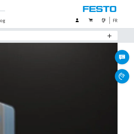
log
FR