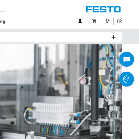
log
FR