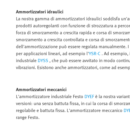
Ammortizzatori idraulici
La nostra gamma di ammortizzatori idraulici soddisfa un'amp
prodotti autoregolanti con funzione di strozzatura a percors
forza di smorzamento a crescita rapida e corsa di smorzamen
smorzamento a crescita controllata e corsa di smorzamento l
dell'ammortizzazione può essere regolata manualmente. I 
per applicazioni lineari, ad esempio l'
YSR-C
. Ad esempio, 
industriale
DYSS
, che può essere avvitato in modo contin
vibrazioni. Esistono anche ammortizzatori, come ad esem
Ammortizzatori meccanici
L'ammortizzatore industriale Festo
DYEF
è la nostra varia
versioni: una senza battuta fissa, in cui la corsa di smor
regolabile e battuta fissa. L'ammortizzatore meccanico
DY
range Festo.