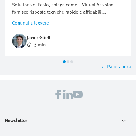
Solutions di Festo, spiega come il Virtual Assistant
fornisce risposte tecniche rapide e affidabili,
attingendo alle risorse Festo. Spiega come questo
Continui a leggere
esperto digitale Festo sia di supporto nella risoluzione
dei problemi e nella ricerca dei prodotti, 24 ore su 24,
Javier Güell
7 giorni su 7. Ciò può rappresentare una vera e propria
5 min
svolta per gli ingegneri dell'automazione industriale,
che devono far fronte a una pressione sempre
maggiore per risolvere rapidamente i problemi, evitare
Panoramica
i tempi di inattività e garantire la continuità della
produzione. Il Virtual Assistant li aiuta a trovare
velocemente delle soluzioni.
Newsletter