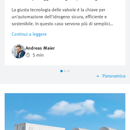
La giusta tecnologia delle valvole è la chiave per
un'automazione dell'idrogeno sicura, efficiente e
sostenibile. In questo caso servono più di semplici
componenti resistenti: l'automazione dell'idrogeno
Continui a leggere
richiede un sistema di comando preciso, massima
sicurezza e flessibilità di espansione. Se si sceglie
Andreas Maier
l'architettura sbagliata della valvola, si rischiano
5 min
guasti, ritardi e costi elevati. Dove le soluzioni di
valvole convenzionali raggiungono i propri limiti, le
unità di valvole intelligenti gettano le basi per
Panoramica
applicazioni di idrogeno sostenibili e ad alte
prestazioni.