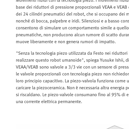
base dei riduttori di pressione proporzionali VEAA e VEAB di
dei 24 cilindri pneumatici del robot, che si occupano dei 
nonché di bocca, palpebre e iridi. Silenziosi e a basso con
consentono di simulare un comportamento simile a quello u
pneumatiche, non producono alcun rumore di scatto durante
muove liberamente e non genera rumori di impatto.
"Senza la tecnologia piezo utilizzata da Festo nei riduttor
realizzare questo robot umanoide", spiega Yusuke Ishii, dir
VEAA/VEAB sono valvole a 3/3 vie con un sensore di pression
le valvole proporzionali con tecnologia piezo non richiedon
loro principio capacitivo. La piezo-valvola funziona come 
caricare la piezoceramica. Non è necessaria altra energia 
si riscaldano. Le piezo-valvole consumano fino al 95% di en
una corrente elettrica permanente.