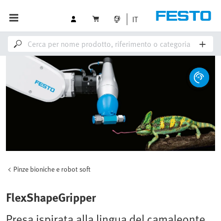
IT
Pinze bioniche e robot soft
FlexShapeGripper
Presa ispirata alla lingua del camaleonte