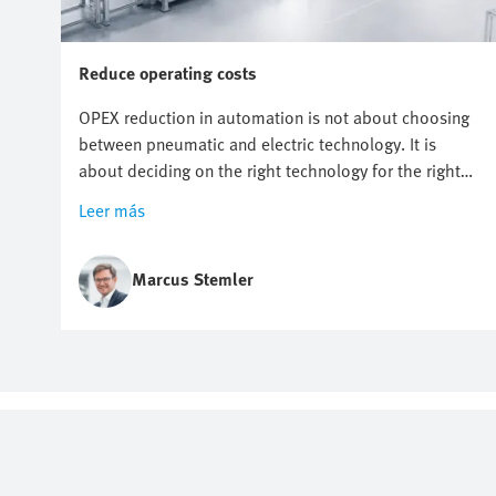
Reduce operating costs
OPEX reduction in automation is not about choosing
between pneumatic and electric technology. It is
about deciding on the right technology for the right
application. It starts with knowing where costs
Leer más
actually arise. But however useful energy targets,
compressed air reduction and electrification plans are,
they do not automatically point to one technology.
Marcus Stemler