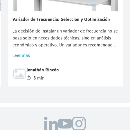
Variador de Frecuencia: Selección y Optimización
La decisión de instalar un variador de frecuencia no se
basa solo en necesidades técnicas, sino en análisis
económico y operativo. Un variador es recomendado
cuando la demanda varía constantemente, se requiere
Leer más
control preciso, se busca reducir consumo energético,
o se implementan sistemas de automatización. En
Jonathán Rincón
operaciones donde estas condiciones existen, el
5 min
variador se recupera en 6-18 meses.