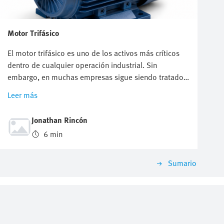
Motor Trifásico
El motor trifásico es uno de los activos más críticos
dentro de cualquier operación industrial. Sin
embargo, en muchas empresas sigue siendo tratado
como un componente estándar, sin una estrategia
Leer más
clara de selección, dimensionamiento o integración.
Este enfoque genera pérdidas silenciosas: consumo
Jonathan Rincón
energético innecesario, fallas recurrentes y
6 min
sobrecostos en mantenimiento. Esta guía va más allá
de lo básico. No solo explica qué es un motor
trifásico, sino que te muestra cómo tomar decisiones
Sumario
correctas para optimizar el rendimiento, reducir
costos y preparar tu operación para la
automatización.