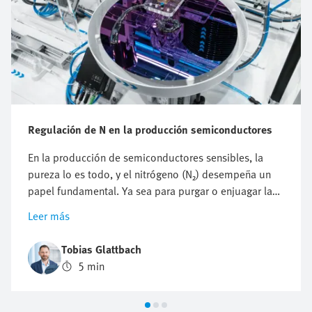
Regulación de N en la producción semiconductores
En la producción de semiconductores sensibles, la
pureza lo es todo, y el nitrógeno (N₂) desempeña un
papel fundamental. Ya sea para purgar o enjuagar las
cámaras de proceso para protegerlas de partículas y
Leer más
otras impurezas o para protegerlas de la oxidación, la
optimización del consumo de nitrógeno es crucial.
Tobias Glattbach
Pero, ¿cómo regular este flujo de forma eficaz,
5 min
reproducible y lo más económica posible?