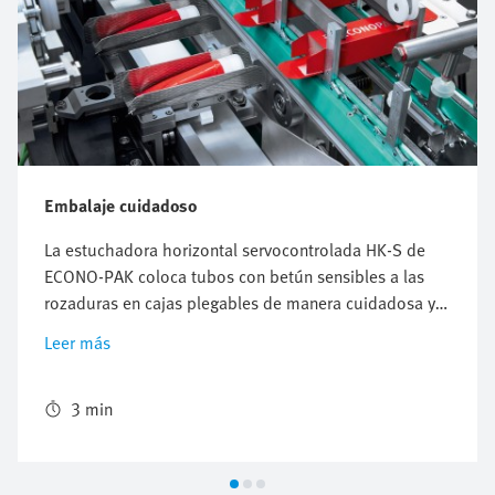
Embalaje cuidadoso
La estuchadora horizontal servocontrolada HK-S de
ECONO-PAK coloca tubos con betún sensibles a las
rozaduras en cajas plegables de manera cuidadosa y
eficiente. El Multi-Carrier System (MCS®) de Festo,
Leer más
flexible y de libre configuración, sincroniza
perfectamente las rutas de transporte del producto y
de la caja plegable, y proporciona un embalaje seguro
3 min
a la vez que un alto rendimiento.