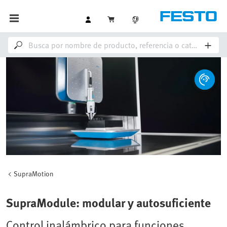
SupraMotion
SupraModule: modular y autosuficiente
Control inalámbrico para funciones