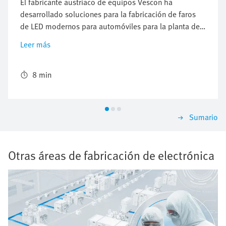
El fabricante austriaco de equipos Vescon ha
desarrollado soluciones para la fabricación de faros
de LED modernos para automóviles para la planta de
un conocido proveedor eslovaco de la industria
Leer más
automovilística. La atención se centró en la
manipulación eficiente, el procesamiento correcto de
los pasos de producción críticos y la trazabilidad
8 min
continua. También a bordo: los especialistas del
Technic and Applicationcenter de Festo, que
procuraron los sistemas de manipulación listos para
Sumario
instalar.
Otras áreas de fabricación de electrónica