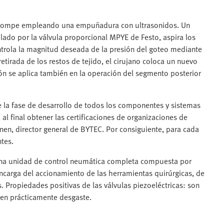
 se rompe empleando una empuñadura con ultrasonidos. Un
olado por la válvula proporcional MPYE de Festo, aspira los
ontrola la magnitud deseada de la presión del goteo mediante
retirada de los restos de tejido, el cirujano coloca un nuevo
isión se aplica también en la operación del segmento posterior
e la fase de desarrollo de todos los componentes y sistemas
al final obtener las certificaciones de organizaciones de
nen, director general de BYTEC. Por consiguiente, para cada
tes.
 una unidad de control neumática completa compuesta por
 encarga del accionamiento de las herramientas quirúrgicas, de
s. Propiedades positivas de las válvulas piezoeléctricas: son
fren prácticamente desgaste.