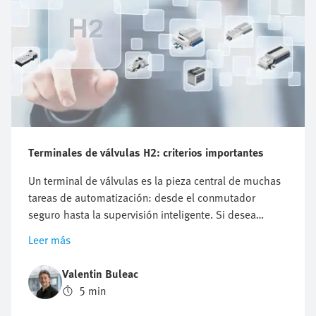
Terminales de válvulas H2: criterios importantes
Un terminal de válvulas es la pieza central de muchas
tareas de automatización: desde el conmutador
seguro hasta la supervisión inteligente. Si desea
automatizar un sistema a lo largo de la cadena de
Leer más
valor del hidrógeno, hay una pregunta clave que no
puede ignorar: ¿Qué terminal de válvulas es el más
Valentin Buleac
adecuado para mí? La respuesta no puede
5 min
generalizarse, ya que los requisitos difieren
considerablemente entre las distintas aplicaciones.