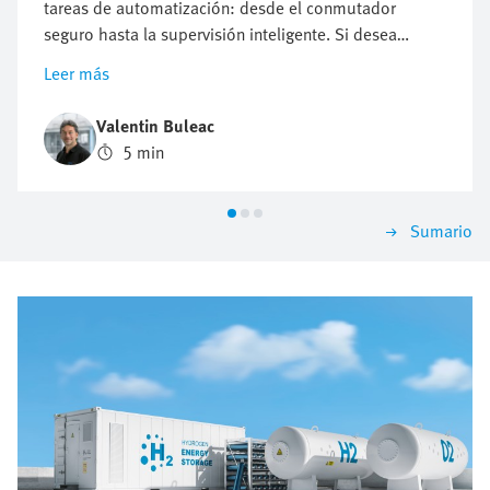
tareas de automatización: desde el conmutador
seguro hasta la supervisión inteligente. Si desea
automatizar un sistema a lo largo de la cadena de
Leer más
valor del hidrógeno, hay una pregunta clave que no
puede ignorar: ¿Qué terminal de válvulas es el más
Valentin Buleac
adecuado para mí? La respuesta no puede
5 min
generalizarse, ya que los requisitos difieren
considerablemente entre las distintas aplicaciones.
Precisamente por eso merece la pena estructurar la
Sumario
selección en función de los criterios más importantes.
Encontrará una solución que le convencerá hoy y
crecerá con usted mañana.