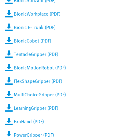
BionicSoftArm (PDF)
BionicWorkplace (PDF)
Bionic E-Trunk (PDF)
BionicCobot (PDF)
TentacleGripper (PDF)
BionicMotionRobot (PDF)
FlexShapeGripper (PDF)
MultiChoiceGripper (PDF)
LearningGripper (PDF)
ExoHand (PDF)
PowerGripper (PDF)