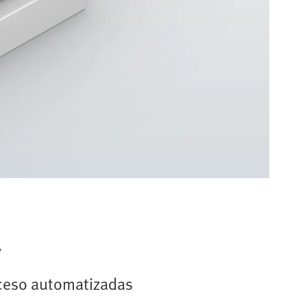
r
roceso automatizadas