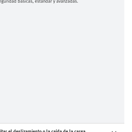
eguridad básicas, estándar y avanzadas.
tar el deslizamiento o la caída de la carga.