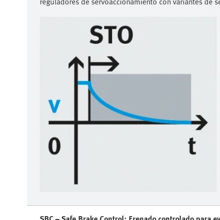
reguladores de servoaccionamiento con variantes de s
SBC – Safe Brake Control: Frenado controlado para evi