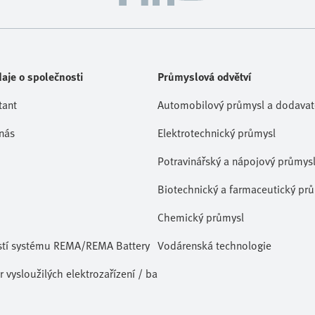
aje o společnosti
Průmyslová odvětví
tant
Automobilový průmysl a dodavate
nás
Elektrotechnický průmysl
Potravinářský a nápojový průmys
Biotechnický a farmaceutický pr
Chemický průmysl
stí systému REMA/REMA Battery
Vodárenská technologie
 vysloužilých elektrozařízení / baterií