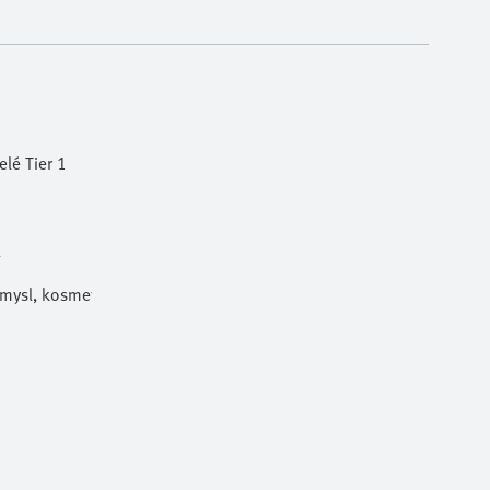
lé Tier 1
l
ůmysl, kosmetika