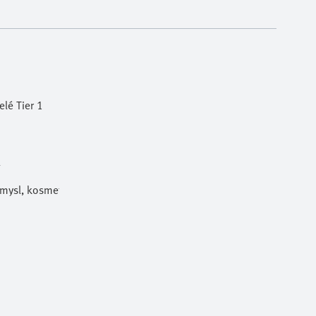
lé Tier 1
l
ůmysl, kosmetika