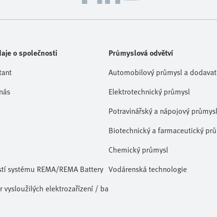
aje o společnosti
Průmyslová odvětví
tant
Automobilový průmysl a dodavate
nás
Elektrotechnický průmysl
Potravinářský a nápojový průmys
Biotechnický a farmaceutický pr
Chemický průmysl
stí systému REMA/REMA Battery
Vodárenská technologie
 vysloužilých elektrozařízení / baterií