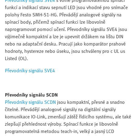
Převodníky signálu SVE4
s volně programovatelnou spínací
funkcí a indikací stavu sepnutí LED jsou vhodné pro snímače
polohy Festo SMH-S1-HG. Převádějí analogové signály na
spínací body, přičemž spínací funkci lze libovolně
naprogramovat pomocí učení. Převodníky signálu SVE4 jsou
výjimečně kompaktní a lze je upevnit držákem na lištu DIN
nebo na adaptační desku. Pracují jako komparátor prahové
hodnoty, hystereze nebo úseku, jsou schváleny pro c UL us
Listed (OL).
Převodníky signálu SVE4
Převodníky signálu SCDN
Převodníky signálu SCDN
jsou kompaktní, přesné a snadno
čitelné. Převádějí analogové signály na digitální signály
komunikace IO-Link, zmenšují zátěž řídicího systému, ale také
zlepšují přehlednost výroby. Spínací funkce je libovolně
programovatelná metodou teach-in, velký a jasný LCD