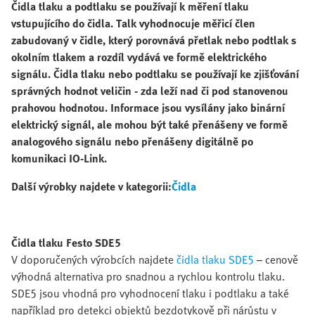
Čidla tlaku a podtlaku se používají k měření tlaku
vstupujícího do čidla. Talk vyhodnocuje měřicí člen
zabudovaný v čidle, který porovnává přetlak nebo podtlak s
okolním tlakem a rozdíl vydává ve formě elektrického
signálu. Čidla tlaku nebo podtlaku se používají ke zjišťování
správných hodnot veličin - zda leží nad či pod stanovenou
prahovou hodnotou. Informace jsou vysílány jako binární
elektrický signál, ale mohou být také přenášeny ve formě
analogového signálu nebo přenášeny digitálně po
komunikaci IO-Link.
Další výrobky najdete v kategorii:
Čidla
Čidla tlaku Festo SDE5
V doporučených výrobcích najdete
čidla tlaku SDE5
– cenově
výhodná alternativa pro snadnou a rychlou kontrolu tlaku.
SDE5 jsou vhodná pro vyhodnocení tlaku i podtlaku a také
například pro detekci objektů bezdotykově při nárůstu v