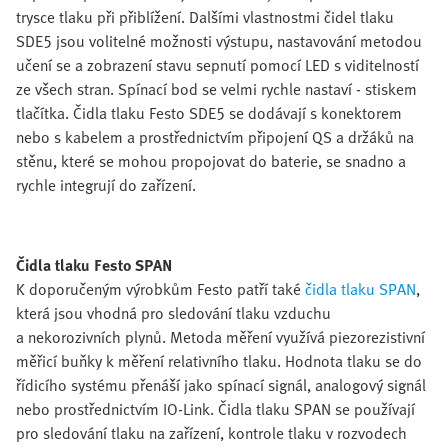
trysce tlaku při přiblížení. Dalšími vlastnostmi čidel tlaku
SDE5 jsou volitelné možnosti výstupu, nastavování metodou
učení se a zobrazení stavu sepnutí pomocí LED s viditelností
ze všech stran. Spínací bod se velmi rychle nastaví - stiskem
tlačítka. Čidla tlaku Festo SDE5 se dodávají s konektorem
nebo s kabelem a prostřednictvím připojení QS a držáků na
stěnu, které se mohou propojovat do baterie, se snadno a
rychle integrují do zařízení.
Čidla tlaku Festo SPAN
K doporučeným výrobkům Festo patří také
čidla tlaku SPAN
,
která jsou vhodná pro sledování tlaku vzduchu
a nekorozivních plynů. Metoda měření využívá piezorezistivní
měřicí buňky k měření relativního tlaku. Hodnota tlaku se do
řídicího systému přenáší jako spínací signál, analogový signál
nebo prostřednictvím IO-Link. Čidla tlaku SPAN se používají
pro sledování tlaku na zařízení, kontrole tlaku v rozvodech