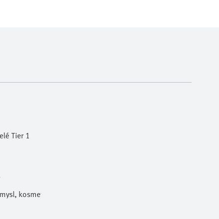
lé Tier 1
l
ůmysl, kosmetika