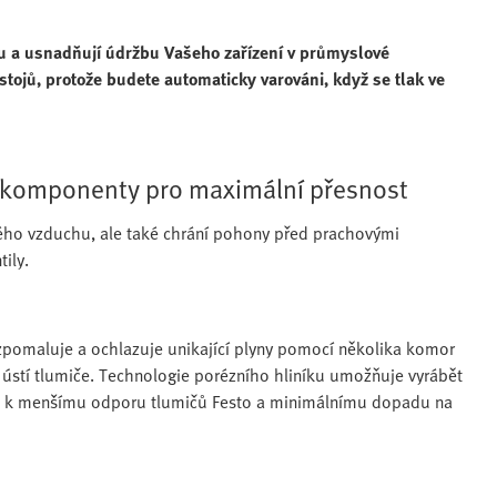
ku a usnadňují údržbu Vašeho zařízení v průmyslové
stojů, protože budete automaticky varováni, když se tlak ve
í komponenty pro maximální přesnost
ého vzduchu, ale také chrání pohony před prachovými
ily.
é zpomaluje a ochlazuje unikající plyny pomocí několika komor
 ústí tlumiče. Technologie porézního hliníku umožňuje vyrábět
de k menšímu odporu tlumičů Festo a minimálnímu dopadu na