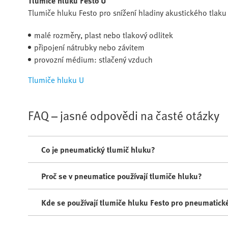
Tlumiče hluku Festo U
Tlumiče hluku Festo pro snížení hladiny akustického tlak
malé rozměry, plast nebo tlakový odlitek
připojení nátrubky nebo závitem
provozní médium: stlačený vzduch
Tlumiče hluku U
FAQ – jasné odpovědi na časté otázky
Co je pneumatický tlumič hluku?
Proč se v pneumatice používají tlumiče hluku?
Kde se používají tlumiče hluku Festo pro pneumatic