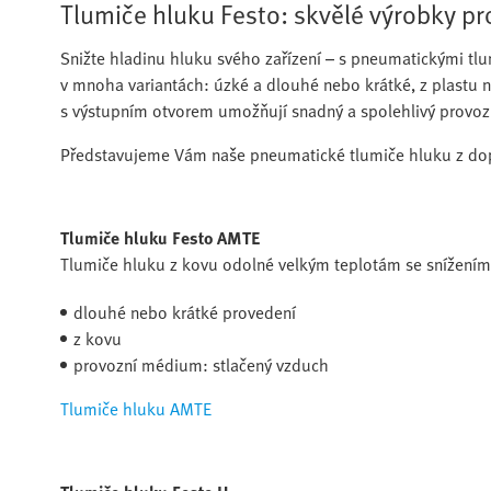
Tlumiče hluku Festo: skvělé výrobky p
Snižte hladinu hluku svého zařízení – s pneumatickými t
v mnoha variantách: úzké a dlouhé nebo krátké, z plastu n
s výstupním otvorem umožňují snadný a spolehlivý provoz
Představujeme Vám naše pneumatické tlumiče hluku z do
Tlumiče hluku Festo AMTE
Tlumiče hluku z kovu odolné velkým teplotám se snížením
dlouhé nebo krátké provedení
z kovu
provozní médium: stlačený vzduch
Tlumiče hluku AMTE