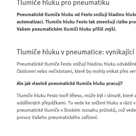
Tlumiče hluku pro pneumatiku
Pneumatické tlumiče hluku od Festo snižují hladinu hlu
automatizaci. Tlumiče hluku Festo tak zmenšují riziko pro
Vašem pneumatickém tlumiči hluku příliš zvýší.
Tlumiče hluku v pneumatice: vynikajíc
Pneumatické tlumiče Festo snižují hladinu hluku odváděn
částicemi nebo nečistotami, které by mohly vnikat přes vent
Ale jak vlastně pneumatické tlumiče hluku pracují?
Tlumiče hluku Festo tvoří těleso, může být i slinuté, kter
oddělených přepážkami. To vede ke snížení hluku a rázů v
pneumatické tlumiče v širokém rozsahu průtoků, což ve
provoz Vašeho pneumatického zařízení.