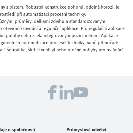
y s pístem. Robustní konstrukce pohonů, odolná korozi, je
ostředí při automatizaci procesní techniky.
s různými průměry, délkami zdvihu a standardizovanými
tevírání/zavírání a regulační aplikace. Pro regulační aplikace
ním polohy nebo zcela integrovaným pozicionérem. Aplikace
gmentech automatizace procesní techniky, např. přímočaré
cí šoupátka, škrticí ventily) nebo otočné pohyby pro ovládání
aje o společnosti
Průmyslová odvětví