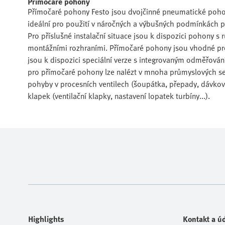
Přímočaré pohony
Přímočaré pohony Festo jsou dvojčinné pneumatické pohon
ideální pro použití v náročných a výbušných podmínkách pr
Pro příslušné instalační situace jsou k dispozici pohony 
montážními rozhraními. Přímočaré pohony jsou vhodné pro o
jsou k dispozici speciální verze s integrovaným odměřová
pro přímočaré pohony lze nalézt v mnoha průmyslových se
pohyby v procesních ventilech (šoupátka, přepady, dávkova
klapek (ventilační klapky, nastavení lopatek turbíny...).
Highlights
Kontakt a úd