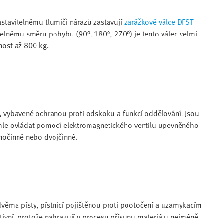
tavitelnému tlumiči nárazů zastavují
zarážkové válce DFST
itelnému směru pohybu (90°, 180°, 270°) je tento válec velmi
nost až 800 kg.
vybavené ochranou proti odskoku a funkcí oddělování. Jsou
rychle ovládat pomocí elektromagnetického ventilu upevněného
ednočinné nebo dvojčinné.
 dvěma písty, pístnicí pojištěnou proti pootočení a uzamykacím
vní, protože nahrazují v procesu přísunu materiálu nejméně