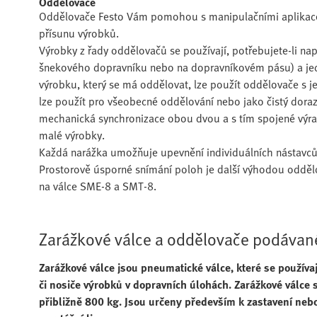
Oddělovače
Oddělovače Festo Vám pomohou s manipulačními aplikacem
přísunu výrobků.
Výrobky z řady oddělovačů se používají, potřebujete-li např
šnekového dopravníku nebo na dopravníkovém pásu) a jednot
výrobku, který se má oddělovat, lze použít oddělovače s
lze použít pro všeobecné oddělování nebo jako čistý dor
mechanická synchronizace obou dvou a s tím spojené výrazné
malé výrobky.
Každá narážka umožňuje upevnění individuálních nástavců
Prostorově úsporné snímání poloh je další výhodou oddělov
na válce SME-8 a SMT-8.
Zarážkové válce a oddělovače podávan
Zarážkové válce jsou pneumatické válce, které se používa
či nosiče výrobků v dopravních úlohách. Zarážkové válce
přibližně 800 kg. Jsou určeny především k zastavení neb