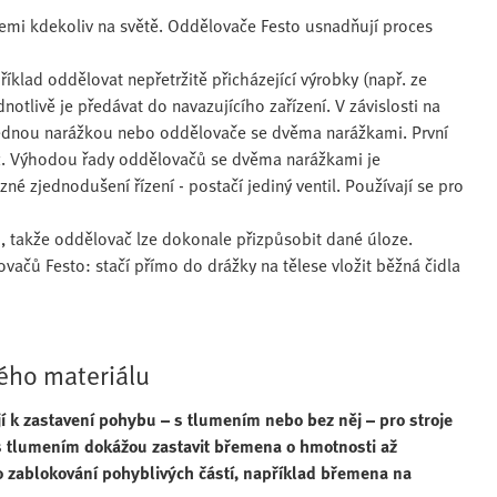
i kdekoliv na světě. Oddělovače Festo usnadňují proces
íklad oddělovat nepřetržitě přicházející výrobky (např. ze
livě je předávat do navazujícího zařízení. V závislosti na
 jednou narážkou nebo oddělovače se dvěma narážkami. První
az. Výhodou řady oddělovačů se dvěma narážkami je
 zjednodušení řízení - postačí jediný ventil. Používají se pro
, takže oddělovač lze dokonale přizpůsobit dané úloze.
ačů Festo: stačí přímo do drážky na tělese vložit běžná čidla
ého materiálu
jí k zastavení pohybu – s tlumením nebo bez něj – pro stroje
 s tlumením dokážou zastavit břemena o hmotnosti až
o zablokování pohyblivých částí, například břemena na