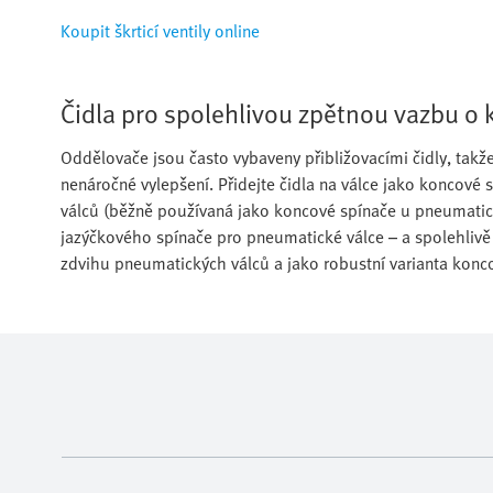
Koupit škrticí ventily online
Čidla pro spolehlivou zpětnou vazbu o
Oddělovače jsou často vybaveny přibližovacími čidly, tak
nenáročné vylepšení. Přidejte čidla na válce jako koncov
válců (běžně používaná jako koncové spínače u pneumatic
jazýčkového spínače pro pneumatické válce – a spolehlivě s
zdvihu pneumatických válců a jako robustní varianta konc