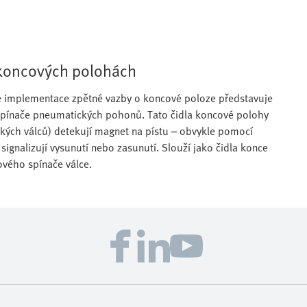
 koncových polohách
že implementace zpětné vazby o koncové poloze představuje
é spínače pneumatických pohonů. Tato čidla koncové polohy
kých válců) detekují magnet na pístu – obvykle pomocí
ignalizují vysunutí nebo zasunutí. Slouží jako čidla konce
ového spínače válce.