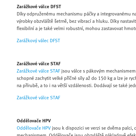
Zarážkové válce DFST
Díky odpruženému mechanismu páčky a integrovanému nas
výrobky obzvláště šetrně, bez vibrací a hluku. Díky nastav
flexibilní a je také velmi robustní, mohou zastavovat hmot
Zarážkový válec DFST
Zarážkové válce STAF
Zarážkové válce STAF
jsou válce s pákovým mechanismem, 
schopné zachytit velké příčné síly až do 150 kg a lze je 
na přírubě, a to i na větší vzdálenosti. Dodávají se také j
Zarážkové válce STAF
Oddělovače HPV
Oddělovače HPV
jsou k dispozici ve verzi se dvěma palci,
mechanismem. Oddělovače jsou obzvláště nákladově efekti