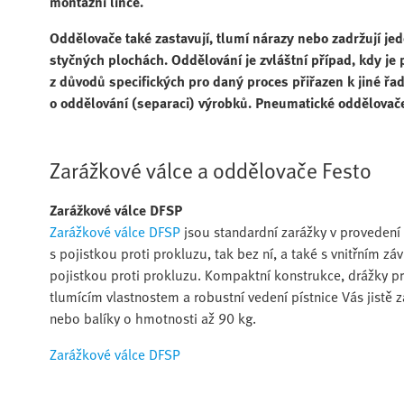
montážní lince.
Oddělovače také zastavují, tlumí nárazy nebo zadržují je
styčných plochách. Oddělování je zvláštní případ, kdy je
z důvodů specifických pro daný proces přiřazen k jiné řad
o oddělování (separaci) výrobků. Pneumatické oddělovač
Zarážkové válce a oddělovače Festo
Zarážkové válce DFSP
Zarážkové válce DFSP
jsou standardní zarážky v proveden
s pojistkou proti prokluzu, tak bez ní, a také s vnitřním zá
pojistkou proti prokluzu. Kompaktní konstrukce, drážky pro
tlumícím vlastnostem a robustní vedení pístnice Vás jistě
nebo balíky o hmotnosti až 90 kg.
Zarážkové válce DFSP