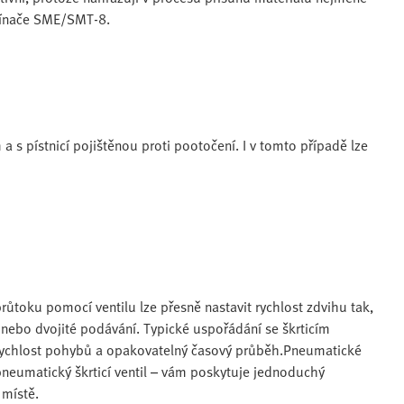
pínače SME/SMT-8.
 a s pístnicí pojištěnou proti pootočení. I v tomto případě lze
 průtoku pomocí ventilu lze přesně nastavit rychlost zdvihu tak,
nebo dvojité podávání. Typické uspořádání se škrticím
ní rychlost pohybů a opakovatelný časový průběh.Pneumatické
o pneumatický škrticí ventil – vám poskytuje jednoduchý
 místě.