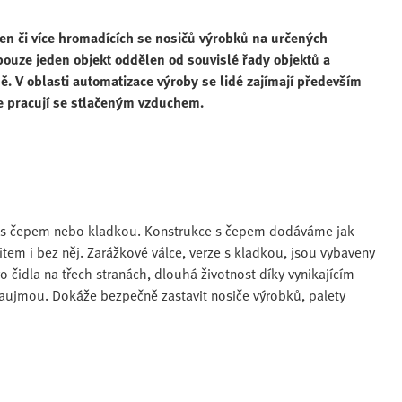
den či více hromadících se nosičů výrobků na určených
 pouze jeden objekt oddělen od souvislé řady objektů a
ě. V oblasti automatizace výroby se lidé zajímají především
e pracují se stlačeným vzduchem.
í s čepem nebo kladkou. Konstrukce s čepem dodáváme jak
vitem i bez něj. Zarážkové válce, verze s kladkou, jsou vybaveny
 čidla na třech stranách, dlouhá životnost díky vynikajícím
 zaujmou. Dokáže bezpečně zastavit nosiče výrobků, palety