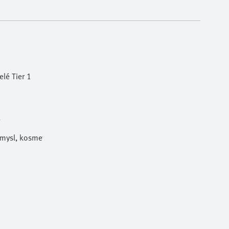
lé Tier 1
l
ůmysl, kosmetika