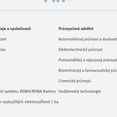
aje o společnosti
Průmyslová odvětví
tant
Automobilový průmysl a dodavate
nás
Elektrotechnický průmysl
Potravinářský a nápojový průmys
Biotechnický a farmaceutický pr
Chemický průmysl
stí systému REMA/REMA Battery
Vodárenská technologie
 vysloužilých elektrozařízení / baterií