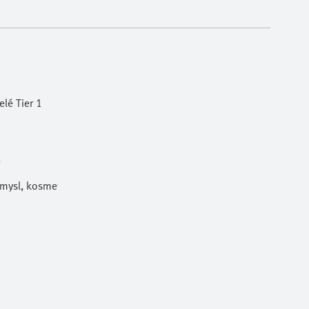
lé Tier 1
l
ůmysl, kosmetika