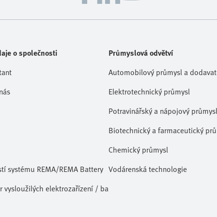
aje o společnosti
Průmyslová odvětví
tant
Automobilový průmysl a dodavate
nás
Elektrotechnický průmysl
Potravinářský a nápojový průmys
Biotechnický a farmaceutický pr
Chemický průmysl
stí systému REMA/REMA Battery
Vodárenská technologie
 vysloužilých elektrozařízení / baterií