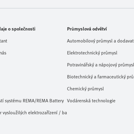
aje o společnosti
Průmyslová odvětví
tant
Automobilový průmysl a dodavate
nás
Elektrotechnický průmysl
Potravinářský a nápojový průmys
Biotechnický a farmaceutický pr
Chemický průmysl
stí systému REMA/REMA Battery
Vodárenská technologie
 vysloužilých elektrozařízení / baterií