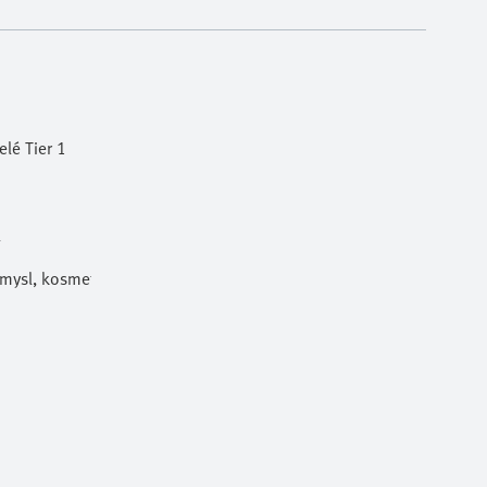
lé Tier 1
l
ůmysl, kosmetika