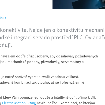
ánek
 konektivita. Nejde jen o konektivitu mechani
ladké integraci serv do prostředí PLC. Ovlad
dňují.
ýt navzájem dobře přizpůsobeny, aby dosahovaly požadovaných
 jsou mechanické pohony, převodovky, servomotory a
e nutné správně vybrat a zvolit vhodnou velikost.
adované kombinaci tak dlouho, až se i přes vzájemné
j který Vám pomůže jednoduše a intuitivně dojít přímo k cíli.
oj
Electric Motion Sizing
navrhune řadu kombinací, se kterými