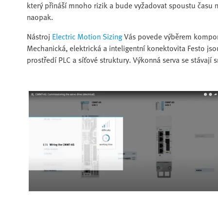
který přináší mnoho rizik a bude vyžadovat spoustu času n
naopak.
Nástroj
Electric Motion Sizing
Vás povede výběrem komponent
Mechanická, elektrická a inteligentní konektovita Festo 
prostředí PLC a síťové struktury. Výkonná serva se stávaj