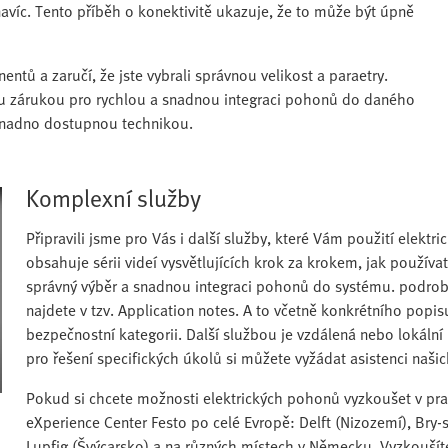
avíc. Tento příběh o konektivitě ukazuje, že to může být úpně
ů a zaručí, že jste vybrali správnou velikost a paraetry.
jsou zárukou pro rychlou a snadnou integraci pohonů do daného
í snadno dostupnou technikou.
Komplexní služby
Připravili jsme pro Vás i další služby, které Vám použití elek
obsahuje sérii videí vysvětlujících krok za krokem, jak používa
správný výběr a snadnou integraci pohonů do systému. podrobn
najdete v tzv. Application notes. A to včetně konkrétního pop
bezpečnostní kategorii. Další službou je vzdálená nebo lokální
pro řešení specifických úkolů si můžete vyžádat asistenci našic
Pokud si chcete možnosti elektrických pohonů vyzkoušet v prax
eXperience Center Festo po celé Evropě: Delft (Nizozemí), Bry-
Lupfig (Švýcarsko) a na různých místech v Německu. Vyzkoušít