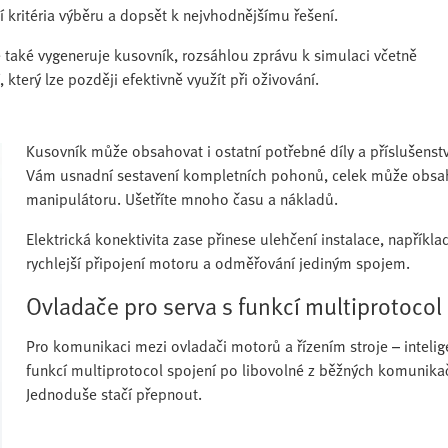
ší kritéria výběru a dopsět k nejvhodnějšímu řešení.
e také vygeneruje kusovník, rozsáhlou zprávu k simulaci včetně
terý lze později efektivně využít při oživování.
Kusovník může obsahovat i ostatní potřebné díly a příslušenstv
Vám usnadní sestavení kompletních pohonů, celek může obsa
manipulátoru. Ušetříte mnoho času a nákladů.
Elektrická konektivita zase přinese ulehčení instalace, např
rychlejší připojení motoru a odměřování jediným spojem.
Ovladače pro serva s funkcí multiprotocol
Pro komunikaci mezi ovladači motorů a řízením stroje – intelig
funkcí multiprotocol spojení po libovolné z běžných komunikač
Jednoduše stačí přepnout.