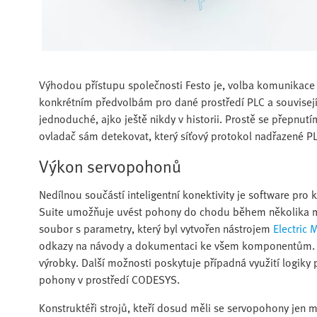
Výhodou přístupu společnosti Festo je, volba komunika
konkrétním předvolbám pro dané prostředí PLC a souvisejíc
jednoduché, ajko ještě nikdy v historii. Prostě se přepnu
ovladač sám detekovat, který síťový protokol nadřazené P
Výkon servopohonů
Nedílnou součástí inteligentní konektivity je software pr
Suite umožňuje uvést pohony do chodu během několika min
soubor s parametry, který byl vytvořen nástrojem
Electric 
odkazy na návody a dokumentaci ke všem komponentům. S
výrobky. Další možnosti poskytuje případná využití logiky
pohony v prostředí CODESYS.
Konstruktéři strojů, kteří dosud měli se servopohony jen m