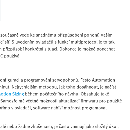
ce současně vede ke snadnému přizpůsobení pohonů Vašim
í síť. S uvedením ovladačů s funkcí multiprotocol je to tak
tím přizpůsobí konkrétní situaci. Dokonce je možné ponechat
LC používá.
o konfiguraci a programování servopohonů. Festo Automation
ut. Nejrychlejším metodou, jak toho dosáhnout, je načíst
Motion Sizing
během počátečního návrhu. Obsahuje také
amozřejmě včetně možnosti aktualizací firmwaru pro použité
 přímo v ovladači, software nabízí možnost programovat
alé nebo žádné zkušenosti, je často vnímají jako složitý úkol,