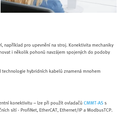
í, například pro upevnění na stroj. Konektivita mechaniky
hovat i několik pohonů navzájem spojených do podoby
íklad technologie hybridních kabelů znamená mnohem
entní konektivitu – lze při použít ovladačů
CMMT-AS
s
ních sítí - ProfiNet, EtherCAT, Ethernet/IP a ModbusTCP.