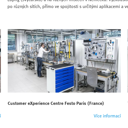
po různých sítích, přímo ve spojitosti s určitými aplikacemi a 
Customer eXperience Centre Festo Paris (France)
í
Více informací