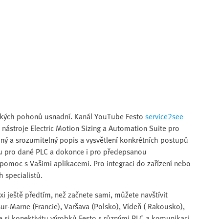
trických pohonů usnadní. Kanál YouTube Festo
service2see
t nástroje Electric Motion Sizing a Automation Suite pro
ý a srozumitelný popis a vysvětlení konkrétních postupů
isu pro dané PLC a dokonce i pro předepsanou
 pomoc s Vašimi aplikacemi. Pro integraci do zařízení nebo
h specialistů.
i ještě předtím, než začnete sami, můžete navštívit
sur-Marne (Francie), Varšava (Polsko), Vídeň ( Rakousko),
e si konektivitu výrobků Festo s různými PLC a komunikaci