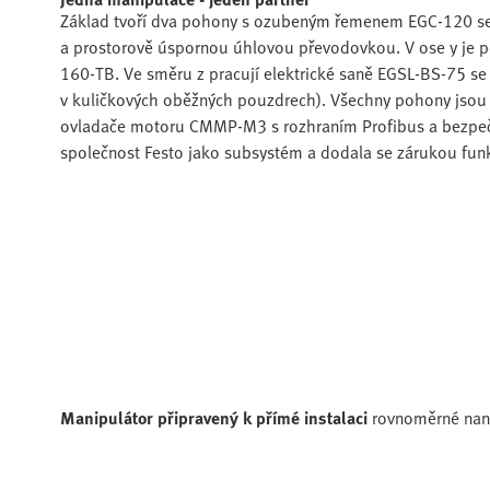
Základ tvoří dva pohony s ozubeným řemenem EGC-120 se
a prostorově úspornou úhlovou převodovkou. V ose y je p
160-TB. Ve směru z pracují elektrické saně EGSL-BS-75 
v kuličkových oběžných pouzdrech). Všechny pohony jsou 
ovladače motoru CMMP-M3 s rozhraním Profibus a bezpe
společnost Festo jako subsystém a dodala se zárukou fun
Manipulátor připravený k přímé instalaci
rovnoměrné nan