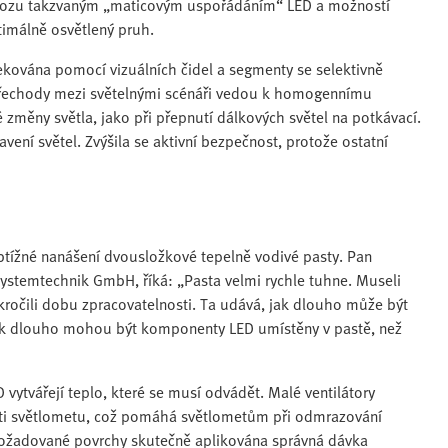
provozu takzvaným „maticovým uspořádáním“ LED a možností
timálně osvětlený pruh.
ekována pomocí vizuálních čidel a segmenty se selektivně
é přechody mezi světelnými scénáři vedou k homogennímu
 změny světla, jako při přepnutí dálkových světel na potkávací.
ení světel. Zvýšila se aktivní bezpečnost, protože ostatní
obtížné nanášení dvousložkové tepelně vodivé pasty. Pan
Systemtechnik GmbH, říká: „Pasta velmi rychle tuhne. Museli
očili dobu zpracovatelnosti. Ta udává, jak dlouho může být
 jak dlouho mohou být komponenty LED umístěny v pastě, než
 vytvářejí teplo, které se musí odvádět. Malé ventilátory
ti světlometu, což pomáhá světlometům při odmrazování
y požadované povrchy skutečně aplikována správná dávka