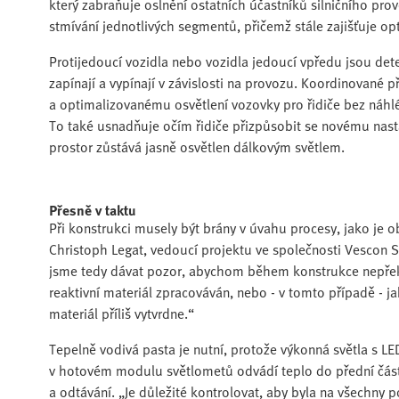
který zabraňuje oslnění ostatních účastníků silničního 
stmívání jednotlivých segmentů, přičemž stále zajišťuje op
Protijedoucí vozidla nebo vozidla jedoucí vpředu jsou det
zapínají a vypínají v závislosti na provozu. Koordinovan
a optimalizovanému osvětlení vozovky pro řidiče bez náhlé
To také usnadňuje očím řidiče přizpůsobit se novému nastav
prostor zůstává jasně osvětlen dálkovým světlem.
Přesně v taktu
Při konstrukci musely být brány v úvahu procesy, jako je 
Christoph Legat, vedoucí projektu ve společnosti Vescon 
jsme tedy dávat pozor, abychom během konstrukce nepřekr
reaktivní materiál zpracováván, nebo - v tomto případě -
materiál příliš vytvrdne.“
Tepelně vodivá pasta je nutní, protože výkonná světla s LED
v hotovém modulu světlometů odvádí teplo do přední čás
a odtávání. „Je důležité kontrolovat, aby byla na všechn