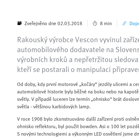
Zveřejněno dne 02.03.2018
8 min
Dopo
Rakouský výrobce Vescon vyvinul zaří
automobilového dodavatele na Slovensk
výrobních kroků a nepřetržitou sledovat
kteří se postarali o manipulaci připrave
Od doby, kdy první motorové „kočáry“ jezdily ulicemi a ce
automobilové historie byly běžné na boku nebo na kapotě 
světly. V případě luceren lze termín „ohnisko“ brát doslov
světla - většinou karbidových lamp.
V roce 1908 bylo zkonstruováno další zařízení proti osln
ohnisko reflektoru, byl použit bowden. Asi o 100 let pozděj
S novými technologiemi a výkonným LED osvětlení jsme dne