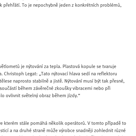
k přehřátí. To je nepochybně jeden z konkrétních problémů,
ětlometů je nýtování za tepla. Plastová kopule se tvaruje
. Christoph Legat: „Tato nýtovací hlava sedí na reflektoru
ělese naprosto stabilně a jistě. Nýtování musí být tak přesné,
 součástí během závěrečné zkoušky vibracemi nebo při
o ovlivnit světelný obraz během jízdy.“
ve kterém stále pomáhá několik operátorů. V tomto případě to
esticí a na druhé straně může výrobce snadněji zohlednit různé