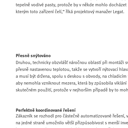
tepelně vodivé pasty, protože by v někde mohlo docházet 
kterým toto zařízení čelí,“ říká projektový manažer Legat.
Přesně snýtováno
Druhou, technicky obzvlášť náročnou oblastí při montáži sv
přesně nastavenou teplotou, takže se vytvoří nýtovací hlava
a musí být držena, spolu s deskou s obvody, na chladicím t
aby nemohla vzniknout mezera, která by způsobila viklání
skutečném použití, protože v nejhorším případě by to mohl
Perfektně koordinované řešení
Zákazník se rozhodl pro částečně automatizované řešení, 
na jedné straně umožnilo větší přizpůsobivost s menší inv