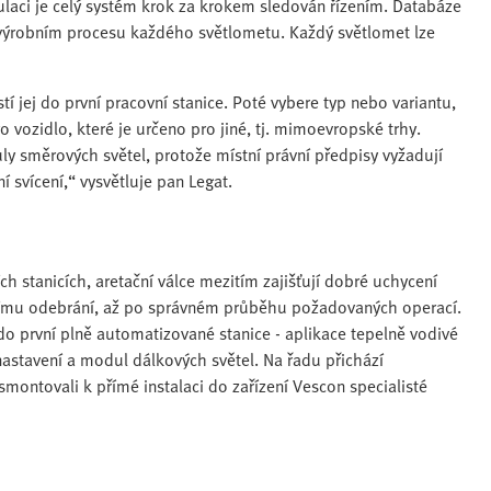
aci je celý systém krok za krokem sledován řízením. Databáze
 výrobním procesu každého světlometu. Každý světlomet lze
 jej do první pracovní stanice. Poté vybere typ nebo variantu,
vozidlo, které je určeno pro jiné, tj. mimoevropské trhy.
ly směrových světel, protože místní právní předpisy vyžadují
 svícení,“ vysvětluje pan Legat.
 stanicích, aretační válce mezitím zajišťují dobré uchycení
dalšímu odebrání, až po správném průběhu požadovaných operací.
 první plně automatizované stanice - aplikace tepelně vodivé
nastavení a modul dálkových světel. Na řadu přichází
smontovali k přímé instalaci do zařízení Vescon specialisté