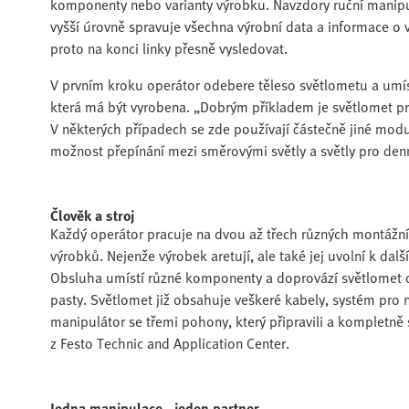
komponenty nebo varianty výrobku. Navzdory ruční manipul
vyšší úrovně spravuje všechna výrobní data a informace o
proto na konci linky přesně vysledovat.
V prvním kroku operátor odebere těleso světlometu a umístí
která má být vyrobena. „Dobrým příkladem je světlomet pro 
V některých případech se zde používají částečně jiné modu
možnost přepínání mezi směrovými světly a světly pro denní
Člověk a stroj
Každý operátor pracuje na dvou až třech různých montážních
výrobků. Nejenže výrobek aretují, ale také jej uvolní k 
Obsluha umístí různé komponenty a doprovází světlomet do
pasty. Světlomet již obsahuje veškeré kabely, systém pro 
manipulátor se třemi pohony, který připravili a kompletně 
z Festo Technic and Application Center.
Jedna manipulace - jeden partner