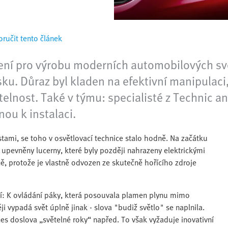
ručit tento článek
zení pro výrobu moderních automobilových s
u. Důraz byl kladen na efektivní manipulaci
elnost. Také v týmu: specialisté z Technic a
nou k instalaci.
stami, se toho v osvětlovací technice stalo hodně. Na začátku
upevněny lucerny, které byly později nahrazeny elektrickými
ně, protože je vlastně odvozen ze skutečně hořícího zdroje
ění: K ovládání páky, která posouvala plamen plynu mimo
i vypadá svět úplně jinak - slova "budiž světlo" se naplnila.
s doslova „světelné roky“ napřed. To však vyžaduje inovativní