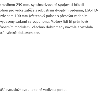
 zdvihem 250 mm, synchronizované spojovací hřídelí
ohon pro velké zátěže s robustním dvojitým vedením, EGC-HD-
se zdvihem 100 mm (vřetenový pohon s přesným vedením
vybaveny sadami servopohonu. Motory řídí tři prémiové
čnostním modulem. Všechno dohromady navrhla a vyrobila
kcí - včetně dokumentace.
áší dvousložkovou tepelně vodivou pastu.