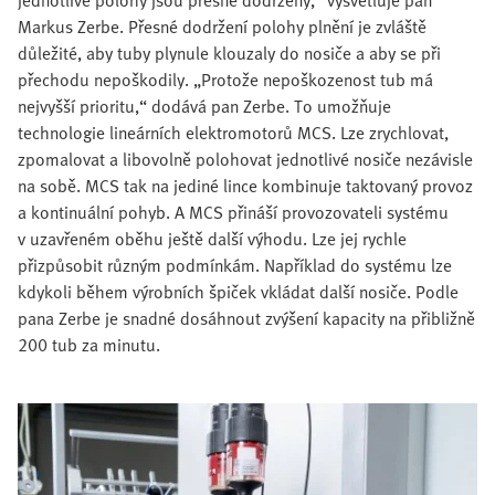
Markus Zerbe. Přesné dodržení polohy plnění je zvláště
důležité, aby tuby plynule klouzaly do nosiče a aby se při
přechodu nepoškodily. „Protože nepoškozenost tub má
nejvyšší prioritu,“ dodává pan Zerbe. To umožňuje
technologie lineárních elektromotorů MCS. Lze zrychlovat,
zpomalovat a libovolně polohovat jednotlivé nosiče nezávisle
na sobě. MCS tak na jediné lince kombinuje taktovaný provoz
a kontinuální pohyb. A MCS přináší provozovateli systému
v uzavřeném oběhu ještě další výhodu. Lze jej rychle
přizpůsobit různým podmínkám. Například do systému lze
kdykoli během výrobních špiček vkládat další nosiče. Podle
pana Zerbe je snadné dosáhnout zvýšení kapacity na přibližně
200 tub za minutu.