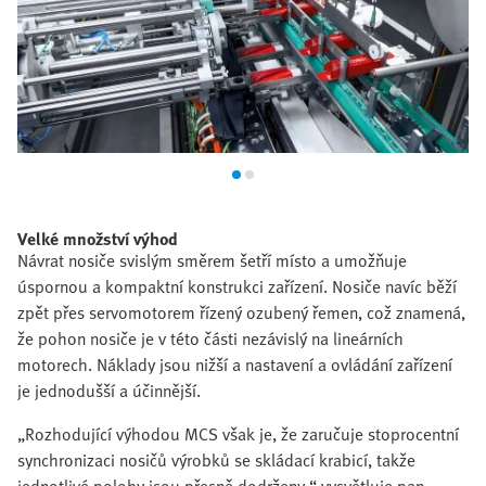
Velké množství výhod
Návrat nosiče svislým směrem šetří místo a umožňuje
úspornou a kompaktní konstrukci zařízení. Nosiče navíc běží
zpět přes servomotorem řízený ozubený řemen, což znamená,
že pohon nosiče je v této části nezávislý na lineárních
motorech. Náklady jsou nižší a nastavení a ovládání zařízení
je jednodušší a účinnější.
„Rozhodující výhodou MCS však je, že zaručuje stoprocentní
synchronizaci nosičů výrobků se skládací krabicí, takže
jednotlivé polohy jsou přesně dodrženy,“ vysvětluje pan