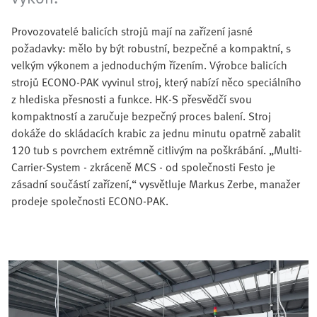
Provozovatelé balicích strojů mají na zařízení jasné
požadavky: mělo by být robustní, bezpečné a kompaktní, s
velkým výkonem a jednoduchým řízením. Výrobce balicích
strojů ECONO-PAK vyvinul stroj, který nabízí něco speciálního
z hlediska přesnosti a funkce. HK-S přesvědčí svou
kompaktností a zaručuje bezpečný proces balení. Stroj
dokáže do skládacích krabic za jednu minutu opatrně zabalit
120 tub s povrchem extrémně citlivým na poškrábání. „Multi-
Carrier-System - zkráceně MCS - od společnosti Festo je
zásadní součástí zařízení,“ vysvětluje Markus Zerbe, manažer
prodeje společnosti ECONO-PAK.