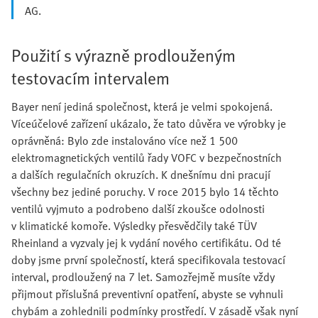
AG.
Použití s výrazně prodlouženým
testovacím intervalem
Bayer není jediná společnost, která je velmi spokojená.
Víceúčelové zařízení ukázalo, že tato důvěra ve výrobky je
oprávněná: Bylo zde instalováno více než 1 500
elektromagnetických ventilů řady VOFC v bezpečnostních
a dalších regulačních okruzích. K dnešnímu dni pracují
všechny bez jediné poruchy. V roce 2015 bylo 14 těchto
ventilů vyjmuto a podrobeno další zkoušce odolnosti
v klimatické komoře. Výsledky přesvědčily také TÜV
Rheinland a vyzvaly jej k vydání nového certifikátu. Od té
doby jsme první společností, která specifikovala testovací
interval, prodloužený na 7 let. Samozřejmě musíte vždy
přijmout příslušná preventivní opatření, abyste se vyhnuli
chybám a zohlednili podmínky prostředí. V zásadě však nyní