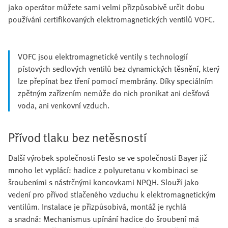
jako operátor můžete sami velmi přizpůsobivě určit dobu
používání certifikovaných elektromagnetických ventilů VOFC.
VOFC jsou elektromagnetické ventily s technologií
pístových sedlových ventilů bez dynamických těsnění, který
lze přepínat bez tření pomocí membrány. Díky speciálním
zpětným zařízením nemůže do nich pronikat ani dešťová
voda, ani venkovní vzduch.
Přívod tlaku bez netěsností
Další výrobek společnosti Festo se ve společnosti Bayer již
mnoho let vyplácí: hadice z polyuretanu v kombinaci se
šroubeními s nástrčnými koncovkami NPQH. Slouží jako
vedení pro přívod stlačeného vzduchu k elektromagnetickým
ventilům. Instalace je přizpůsobivá, montáž je rychlá
a snadná: Mechanismus upínání hadice do šroubení má