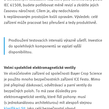
IEC 61508, budete potřebovat méně revizí a zkrátíte jejich
časovou náročnost. Cílem je, aby nedocházelo
k neplánovaným prostojům kvůli opravám. Výsledek: celé
zařízení může pracovat bez přerušení a tedy produktivně.
Prodloužení testovacích intervalů výrazně ušetří. Investice
do spolehlivých komponentů se vyplatí vyšší
disponibilitou.
Velmi spolehlivé elektromagnetické ventily
Ve víceúčelovém zařízení od společnosti Bayer Crop Science
je použito mnoho bezpečnostních zařízení ICE Festo. Mimo
jiné přepínají dávkovací, odvětrávací a parní ventily do
bezpečných poloh. To má zase důsledky pro
elektromagnetické ventily, které řídí pohony: musí
(s jednokanálovou architekturou) mít alespoň stejnou
klasifikaci SIL
jako celý bezpečnostní obvod.