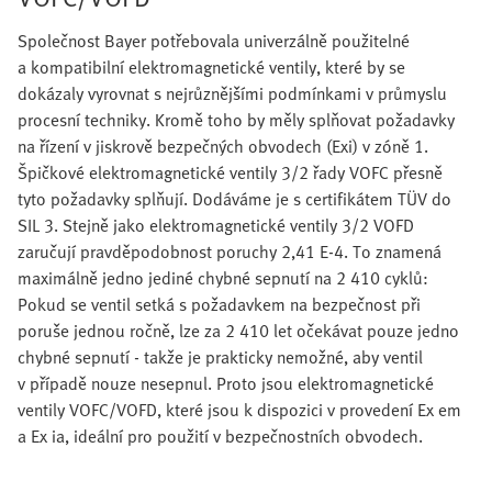
Společnost Bayer potřebovala univerzálně použitelné
a kompatibilní elektromagnetické ventily, které by se
dokázaly vyrovnat s nejrůznějšími podmínkami v průmyslu
procesní techniky. Kromě toho by měly splňovat požadavky
na řízení v jiskrově bezpečných obvodech (Exi) v zóně 1.
Špičkové elektromagnetické ventily 3/2 řady VOFC přesně
tyto požadavky splňují. Dodáváme je s certifikátem TÜV do
SIL 3. Stejně jako elektromagnetické ventily 3/2 VOFD
zaručují pravděpodobnost poruchy 2,41 E-4. To znamená
maximálně jedno jediné chybné sepnutí na 2 410 cyklů:
Pokud se ventil setká s požadavkem na bezpečnost při
poruše jednou ročně, lze za 2 410 let očekávat pouze jedno
chybné sepnutí - takže je prakticky nemožné, aby ventil
v případě nouze nesepnul. Proto jsou elektromagnetické
ventily VOFC/VOFD, které jsou k dispozici v provedení Ex em
a Ex ia, ideální pro použití v bezpečnostních obvodech.