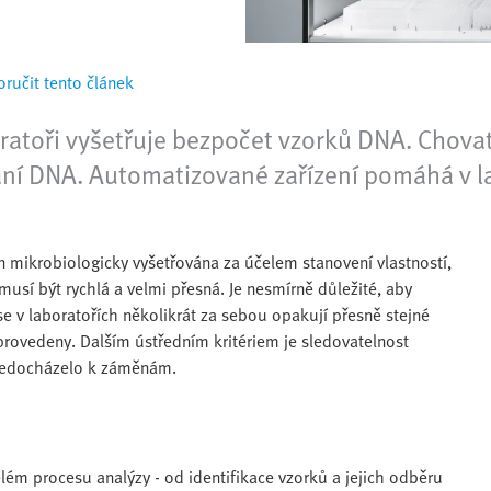
ručit tento článek
oratoři vyšetřuje bezpočet vzorků DNA. Chovat
í DNA. Automatizované zařízení pomáhá v lab
n mikrobiologicky vyšetřována za účelem stanovení vlastností,
sí být rychlá a velmi přesná. Je nesmírně důležité, aby
e v laboratořích několikrát za sebou opakují přesně stejné
y provedeny. Dalším ústředním kritériem je sledovatelnost
y nedocházelo k záměnám.
 procesu analýzy - od identifikace vzorků a jejich odběru