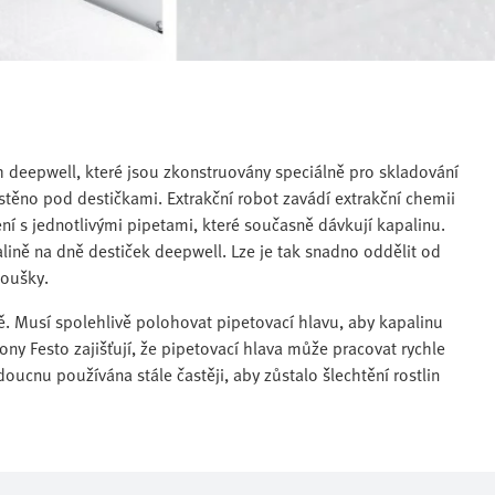
h deepwell, které jsou zkonstruovány speciálně pro skladování
ěno pod destičkami. Extrakční robot zavádí extrakční chemii
ní s jednotlivými pipetami, které současně dávkují kapalinu.
ině na dně destiček deepwell. Lze je tak snadno oddělit od
koušky.
. Musí spolehlivě polohovat pipetovací hlavu, aby kapalinu
ony Festo zajišťují, že pipetovací hlava může pracovat rychle
ucnu používána stále častěji, aby zůstalo šlechtění rostlin