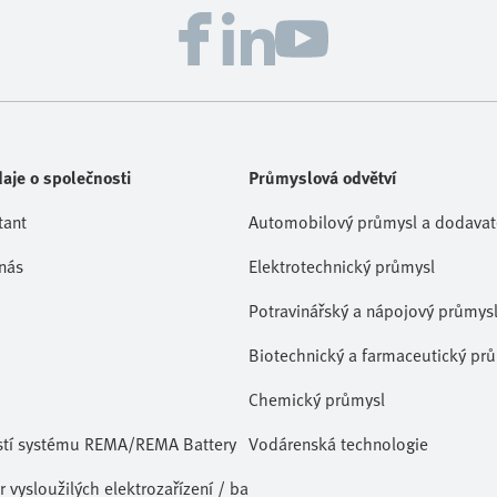
aje o společnosti
Průmyslová odvětví
tant
Automobilový průmysl a dodavate
nás
Elektrotechnický průmysl
Potravinářský a nápojový průmys
Biotechnický a farmaceutický pr
Chemický průmysl
stí systému REMA/REMA Battery
Vodárenská technologie
 vysloužilých elektrozařízení / baterií