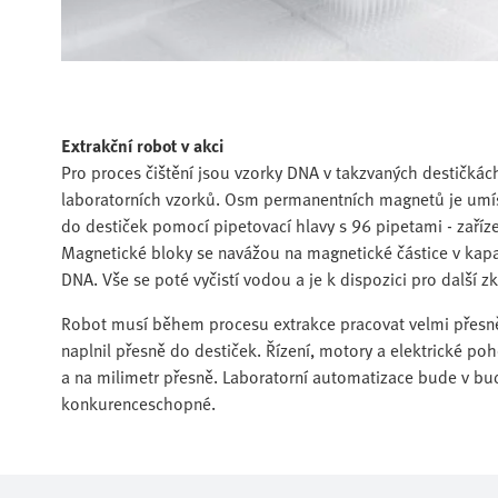
Extrakční robot v akci
Pro proces čištění jsou vzorky DNA v takzvaných destičkác
laboratorních vzorků. Osm permanentních magnetů je umíst
do destiček pomocí pipetovací hlavy s 96 pipetami - zaříze
Magnetické bloky se navážou na magnetické částice v kapal
DNA. Vše se poté vyčistí vodou a je k dispozici pro další z
Robot musí během procesu extrakce pracovat velmi přesně
naplnil přesně do destiček. Řízení, motory a elektrické poh
a na milimetr přesně. Laboratorní automatizace bude v budo
konkurenceschopné.