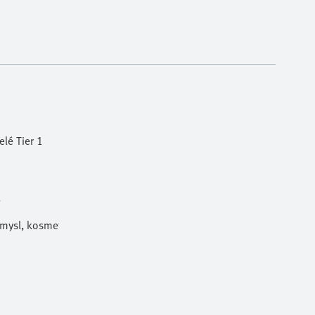
lé Tier 1
l
ůmysl, kosmetika