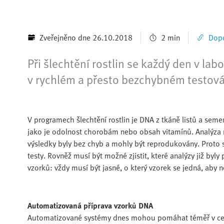
Zveřejněno dne 26.10.2018
2 min
Dopo
Při šlechtění rostlin se každý den v lab
v rychlém a přesto bezchybném testován
V programech šlechtění rostlin je DNA z tkáně listů a seme
jako je odolnost chorobám nebo obsah vitamínů. Analýza mu
výsledky byly bez chyb a mohly být reprodukovány. Proto s
testy. Rovněž musí být možné zjistit, které analýzy již byl
vzorků: vždy musí být jasné, o který vzorek se jedná, ab
Automatizovaná příprava vzorků DNA
Automatizované systémy dnes mohou pomáhat téměř v celém