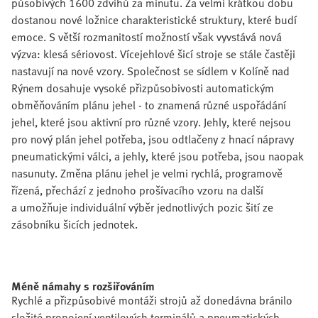
působivých 1600 zdvihů za minutu. Za velmi krátkou dobu
dostanou nové ložnice charakteristické struktury, které budí
emoce. S větší rozmanitostí možností však vyvstává nová
výzva: klesá sériovost. Vícejehlové šicí stroje se stále častěji
nastavují na nové vzory. Společnost se sídlem v Kolíně nad
Rýnem dosahuje vysoké přizpůsobivosti automatickým
obměňováním plánu jehel - to znamená různé uspořádání
jehel, které jsou aktivní pro různé vzory. Jehly, které nejsou
pro nový plán jehel potřeba, jsou odtlačeny z hnací nápravy
pneumatickými válci, a jehly, které jsou potřeba, jsou naopak
nasunuty. Změna plánu jehel je velmi rychlá, programově
řízená, přechází z jednoho prošívacího vzoru na další
a umožňuje individuální výběr jednotlivých pozic šití ze
zásobníku šicích jednotek.
Méně námahy s rozšiřováním
Rychlé a přizpůsobivé montáži strojů až donedávna bránilo
složité propojení ventilových terminálů a pneumatických