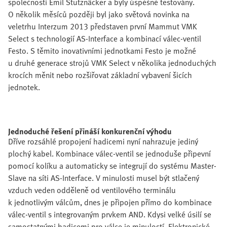
společnosti Emil Stutznäcker a byly úspěšně testovány.
O několik měsíců později byl jako světová novinka na
veletrhu Interzum 2013 představen první Mammut VMK
Select s technologií AS-Interface a kombinací válec-ventil
Festo. S těmito inovativními jednotkami Festo je možné
u druhé generace strojů VMK Select v několika jednoduchých
krocích měnit nebo rozšiřovat základní vybavení šicích
jednotek.
Jednoduché řešení přináší konkurenční výhodu
Dříve rozsáhlé propojení hadicemi nyní nahrazuje jediný
plochý kabel. Kombinace válec-ventil se jednoduše připevní
pomocí kolíku a automaticky se integrují do systému Master-
Slave na síti AS-Interface. V minulosti musel být stlačený
vzduch veden odděleně od ventilového terminálu
k jednotlivým válcům, dnes je připojen přímo do kombinace
válec-ventil s integrovaným prvkem AND. Kdysi velké úsilí se
samostatnými hadicemi pro válce je minulostí. Elektronické