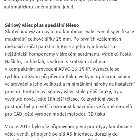
automatickou změnu plánu jehel.
Sériový válec plus speciální těleso
Skutečnou výzvou byla pro kombinaci válec-ventil specifikace
maximální celkové šířky 25 mm. Po prvních vzájemných
diskusích začal pan Ulrich Beck a jeho tým hledat co
nejštíhlejší komponenty v širokém sortimentu výrobků Festo.
Našli to, co hledali, s válcem s krátkým zdvihem
v kompaktním provedení ADVC-16-15-IP. Vyznačuje se
rychlou odezvou při přívodu tlaku, velkými upínacími silami
ve srovnání s jeho velikostí a minimálními nároky na instalační
prostor. Protože byl sériový válec stále příliš široký, bylo
vyvinuto nové, ještě štíhlejší těleso. Ke zrychlení všech
postupů byl pro větší názornost k návrhům ve formě modelů
pro CAD ještě vyroben model metodou 3D tisku.
V roce 2012 bylo vše připraveno: první prototypy kombinace
válec-ventil, připojené po síti AS-Interface, dorazily do