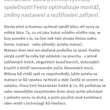
společností Festo optimalizuje montáž,
změny nastavení a rozšiřování zařízení.
Stovky jehel úchvatnou rychlostí vytváří bílou nití vzory na
měkké látce. To, co zní jako hukot rušného včelího roje, se
brzy promění v to, na čem lidé tráví zhruba třetinu svého
života: matrace - nebo přesněji: potahy matrací.
Matrace dnes není jen obyčejná podložka na spaní. Kvalita
ukrytá uvnitř by měla být viditelná i na povrchu - v jemně
zakřivených liniích, elegantních kosočtvercích, dokonalých
kruzích a téměř neomezeném počtu libovolných vzorů.
Miliony lidí chtějí spát co nejpohodlněji, takže potahy na
matrace se šijí vysokou rychlostí a stále častěji se vzorem na
zakázku. Firma Emil Stutznäcker GmbH & Co. KG potřebuje ve
svém nejnovějším vícejehlovém šicím stroji rychle přecházet
z jednoho vzoru na druhý, a proto používá nové kombinace
válec-ventil s technologií AS-Interface.