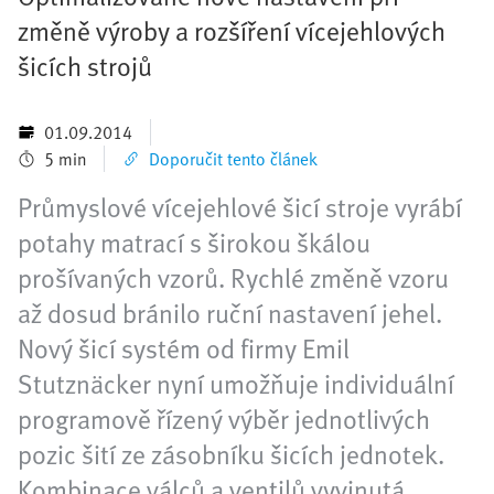
změně výroby a rozšíření vícejehlových
šicích strojů
01.09.2014
5 min
Doporučit tento článek
Průmyslové vícejehlové šicí stroje vyrábí
potahy matrací s širokou škálou
prošívaných vzorů. Rychlé změně vzoru
až dosud bránilo ruční nastavení jehel.
Nový šicí systém od firmy Emil
Stutznäcker nyní umožňuje individuální
programově řízený výběr jednotlivých
pozic šití ze zásobníku šicích jednotek.
Kombinace válců a ventilů vyvinutá