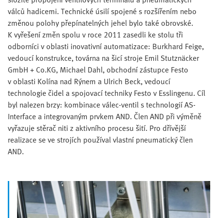
válců hadicemi. Technické úsilí spojené s rozšířením nebo
změnou polohy přepínatelných jehel bylo také obrovské.
K vyřešení změn spolu v roce 2011 zasedli ke stolu tři
odborníci v oblasti inovativní automatizace: Burkhard Feige,
vedoucí konstrukce, továrna na šicí stroje Emil Stutznäcker
GmbH + Co.KG, Michael Dahl, obchodní zástupce Festo
v oblasti Kolína nad Rýnem a Ulrich Beck, vedoucí
technologie čidel a spojovací techniky Festo v Esslingenu. Cíl
byl nalezen brzy: kombinace válec-ventil s technologií AS-
Interface a integrovaným prvkem AND. Člen AND při výměně
vyřazuje stěrač niti z aktivního procesu šití. Pro dřívější
realizace se ve strojích používal vlastní pneumatický člen
AND.