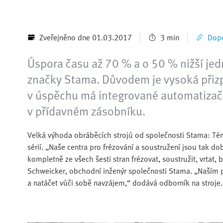
Zveřejněno dne 01.03.2017
3 min
Dopo
Úspora času až 70 % a o 50 % nižší jed
značky Stama. Důvodem je vysoká přizpůs
v úspěchu má integrované automatizační
v přídavném zásobníku.
Velká výhoda obráběcích strojů od společnosti Stama: Té
sérií. „Naše centra pro frézování a soustružení jsou tak d
kompletně ze všech šesti stran frézovat, soustružit, vrtat, b
Schweicker, obchodní inženýr společnosti Stama. „Naším 
a natáčet vůči sobě navzájem,“ dodává odborník na stroje.