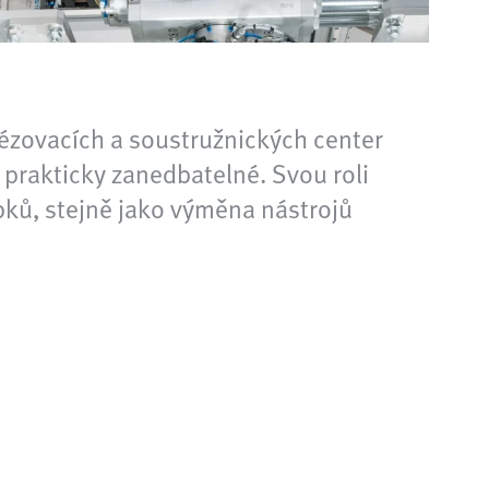
rézovacích a soustružnických center
 prakticky zanedbatelné. Svou roli
bků, stejně jako výměna nástrojů