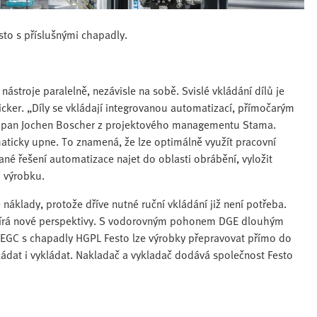
sto s příslušnými chapadly.
stroje paralelně, nezávisle na sobě. Svislé vkládání dílů je
ker. „Díly se vkládají integrovanou automatizací, přímočarým
ká pan Jochen Boscher z projektového managementu Stama.
aticky upne. To znamená, že lze optimálně využít pracovní
né řešení automatizace najet do oblasti obrábění, vyložit
m výrobku.
áklady, protože dříve nutné ruční vkládání již není potřeba.
otevírá nové perspektivy. S vodorovným pohonem DGE dlouhým
EGC s chapadly HGPL Festo lze výrobky přepravovat přímo do
kládat i vykládat. Nakladač a vykladač dodává společnost Festo