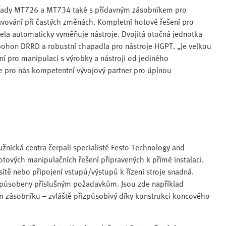
a řady MT726 a MT734 také s přídavným zásobníkem pro
tavování při častých změnách. Kompletní hotové řešení pro
zcela automaticky vyměňuje nástroje. Dvojitá otočná jednotka
hon DRRD a robustní chapadla pro nástroje HGPT. „Je velkou
í pro manipulaci s výrobky a nástroji od jediného
e pro nás kompetentní vývojový partner pro úplnou
užnická centra čerpali specialisté Festo Technology and
otových manipulačních řešení připravených k přímé instalaci.
ítě nebo připojení vstupů/výstupů k řízení stroje snadná.
izpůsobeny příslušným požadavkům. Jsou zde například
ém zásobníku – zvláště přizpůsobivý díky konstrukci koncového