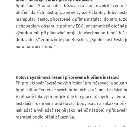
Společnost Stama nabízí frézovací a soustružnická centr
uložení dalších nástrojů, aby se výrazně zkrátily doby nas
manipulaci Festo, připravené k přímé instalaci do stroje, 
s chapadlem obsahuje pohony EGC, pneumatický otočný po
výhodou mít při plánování projektu všechna potřebná řešen
dodavatele,“ zdůrazňuje pan Boscher. „Společnost Festo j
automatizaci strojů.“
Hotová systémová řešení připravená k přímé instalaci
Při projektování systémových řešení pro frézovací a soustr
Application Center ze svých bohatých zkušeností z tisíců h
V případě takových projektů je integrace různých systémů s
Instalační rozhraní a oddělovací body jsou na zakázku př
nakladač a vykladač stejně jako měnič nástrojů v přídavn
rozhraní podle přání zákazníka.