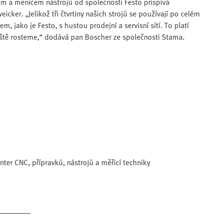
m a měničem nástrojů od společnosti Festo přispívá
cker. „Jelikož tři čtvrtiny našich strojů se používají po celém
m, jako je Festo, s hustou prodejní a servisní sítí. To platí
áště rosteme,“ dodává pan Boscher ze společnosti Stama.
nter CNC, přípravků, nástrojů a měřicí techniky