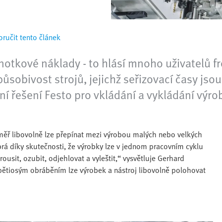
ručit tento článek
notkové náklady - to hlásí mnoho uživatelů f
obivost strojů, jejichž seřizovací časy jsou
 řešení Festo pro vkládání a vykládání výro
měř libovolně lze přepínat mezi výrobou malých nebo velkých
obrá díky skutečnosti, že výrobky lze v jednom pracovním cyklu
rousit, ozubit, odjehlovat a vyleštit,“ vysvětluje Gerhard
pětiosým obráběním lze výrobek a nástroj libovolně polohovat