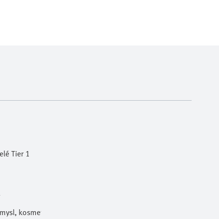
lé Tier 1
l
ůmysl, kosmetika