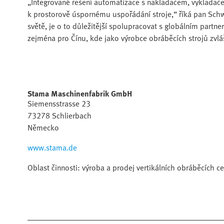
„Integrované řešení automatizace s nakladačem, vykladače
k prostorově úspornému uspořádání stroje,“ říká pan Schwei
světě, je o to důležitější spolupracovat s globálním partnere
zejména pro Čínu, kde jako výrobce obráběcích strojů zvl
Stama Maschinenfabrik GmbH
Siemensstrasse 23
73278 Schlierbach
Německo
www.stama.de
Oblast činnosti: výroba a prodej vertikálních obráběcích ce