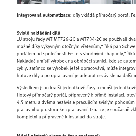
Integrovaná automatizace:
díly vkládá přímočarý portál Fe
Svislé nakládání dílů
„U strojů řady MT MT726-2C a MT734-2C se používají dva ná
možné díky výkyvným otočným vřetenům,“ říká pan Schweic
portálem od společnosti Festo s vhodnými chapadly,“ ří
Nakladač umístí výrobek na obráběcí stanici, kde se autom
cykly: zatímco se výrobek ještě opracovává, může integrova
hotové díly a po opracování je odebrat nezávisle na další
Výsledkem jsou kratší jednotkové časy a menší jednotkové n
Hotový přímočarý portál, připravený k přímé instalaci, 
4,5 metru a dvěma nezávisle pracujícím svislým pohonům 
pracovního prostoru ke zpracování, tzn. lze je současně v
kompletní a připravené k instalaci do stroje.
Měnič nástrojů zkracuje časy nastavení: