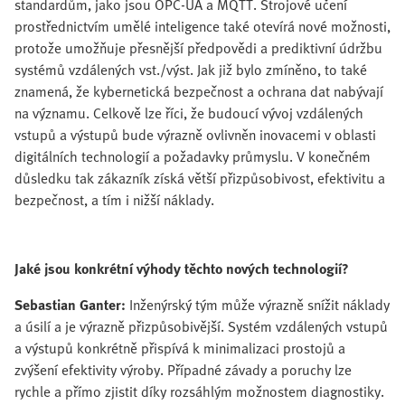
standardům, jako jsou OPC-UA a MQTT. Strojové učení
prostřednictvím umělé inteligence také otevírá nové možnosti,
protože umožňuje přesnější předpovědi a prediktivní údržbu
systémů vzdálených vst./výst. Jak již bylo zmíněno, to také
znamená, že kybernetická bezpečnost a ochrana dat nabývají
na významu. Celkově lze říci, že budoucí vývoj vzdálených
vstupů a výstupů bude výrazně ovlivněn inovacemi v oblasti
digitálních technologií a požadavky průmyslu. V konečném
důsledku tak zákazník získá větší přizpůsobivost, efektivitu a
bezpečnost, a tím i nižší náklady.
Jaké jsou konkrétní výhody těchto nových technologií?
Sebastian Ganter:
Inženýrský tým může výrazně snížit náklady
a úsilí a je výrazně přizpůsobivější. Systém vzdálených vstupů
a výstupů konkrétně přispívá k minimalizaci prostojů a
zvýšení efektivity výroby. Případné závady a poruchy lze
rychle a přímo zjistit díky rozsáhlým možnostem diagnostiky.