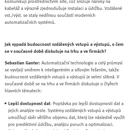
komunikují prostřednictvím sítě, což snižuje nároky na
kabeláž a výrazně zjednodušuje instalaci a údržbu. Vzdálené
vst./výst. se staly nedílnou součástí moderních
automatizačních systémů.
Jak vypadá budoucnost vzdálených vstupů a výstupů, o čem
se v současné době diskutuje na trhu a ve firmách?
Sebastian Ganter:
Automatizační technologie a celý průmysl
se vyvíjejí směrem k inteligentním a síťovým řešením, takže
budoucnost vzdálených vstupů a výstupů je velmi slibná. V
současné době se na trhu a ve firmách diskutuje o čtyřech
hlavních tématech:
Lepší dostupnost dat
: Poptávka po lepší dostupnosti dat a
jejich analýze roste. Systémy vzdálených vstupů a výstupů
umožňují sběr většího objemu dat, který lze následně využít
pro prediktivní údržbu, analýzu poruch a optimalizaci.