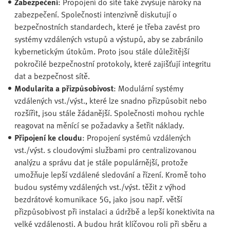
Zabezpečení
: Propojení do sítě také zvyšuje nároky na
zabezpečení. Společnosti intenzivně diskutují o
bezpečnostních standardech, které je třeba zavést pro
systémy vzdálených vstupů a výstupů, aby se zabránilo
kybernetickým útokům. Proto jsou stále důležitější
pokročilé bezpečnostní protokoly, které zajišťují integritu
dat a bezpečnost sítě.
Modularita a přizpůsobivost
: Modulární systémy
vzdálených vst./výst., které lze snadno přizpůsobit nebo
rozšířit, jsou stále žádanější. Společnosti mohou rychle
reagovat na měnící se požadavky a šetřit náklady.
Připojení ke cloudu
: Propojení systémů vzdálených
vst./výst. s cloudovými službami pro centralizovanou
analýzu a správu dat je stále populárnější, protože
umožňuje lepší vzdálené sledování a řízení. Kromě toho
budou systémy vzdálených vst./výst. těžit z výhod
bezdrátové komunikace 5G, jako jsou např. větší
přizpůsobivost při instalaci a údržbě a lepší konektivita na
velké vzdálenosti. A budou hrát klíčovou roli při sběru a