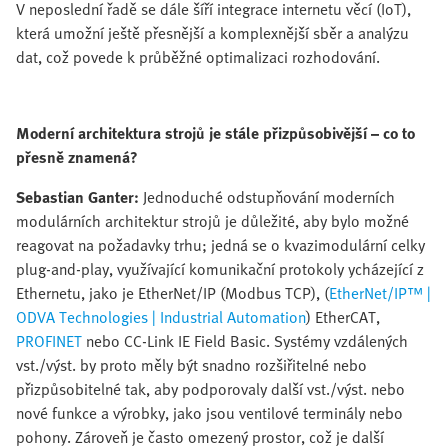
V neposlední řadě se dále šíří integrace internetu věcí (IoT),
která umožní ještě přesnější a komplexnější sběr a analýzu
dat, což povede k průběžné optimalizaci rozhodování.
Moderní architektura strojů je stále přizpůsobivější – co to
přesně znamená?
Sebastian Ganter:
Jednoduché odstupňování moderních
modulárních architektur strojů je důležité, aby bylo možné
reagovat na požadavky trhu; jedná se o kvazimodulární celky
plug-and-play, využívající komunikační protokoly ycházející z
Ethernetu, jako je EtherNet/IP (Modbus TCP), (
EtherNet/IP™ |
ODVA Technologies | Industrial Automation
) EtherCAT,
PROFINET
nebo CC-Link IE Field Basic. Systémy vzdálených
vst./výst. by proto měly být snadno rozšiřitelné nebo
přizpůsobitelné tak, aby podporovaly další vst./výst. nebo
nové funkce a výrobky, jako jsou ventilové terminály nebo
pohony. Zároveň je často omezený prostor, což je další