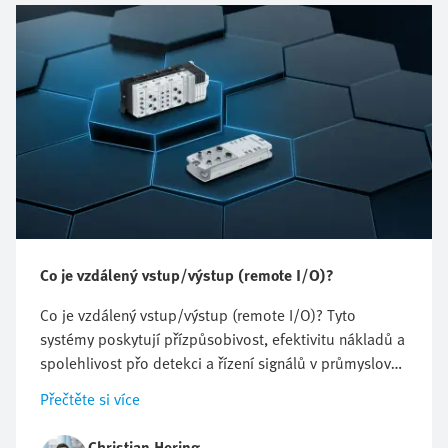
Co je vzdálený vstup/výstup (remote I/O)?
Co je vzdálený vstup/výstup (remote I/O)? Tyto
systémy poskytují přízpůsobivost, efektivitu nákladů a
spolehlivost přo detekci a řízení signálů v průmyslové
automatizaci. Umožňují decentralizované uspořádání
Přečtěte si více
modulů se vst./výst., snižují nároky na elektrickou
instalaci a zjednodušují údržbu.
Christian Hering