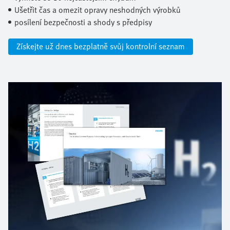
Ušetřit čas a omezit opravy neshodných výrobků​
posílení bezpečnosti a shody s předpisy
Získejte už dnes bezplatně svůj kontrolní seznam