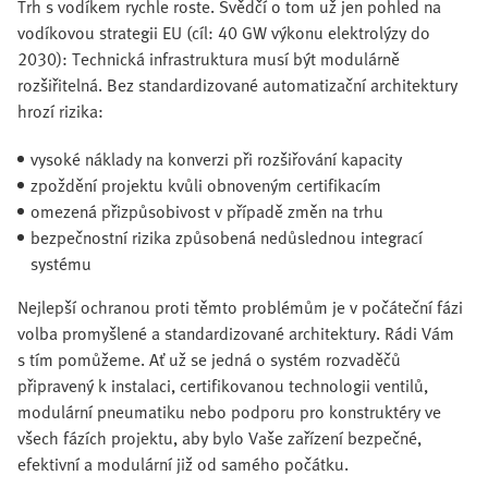
Trh s vodíkem rychle roste. Svědčí o tom už jen pohled na
vodíkovou strategii EU (cíl: 40 GW výkonu elektrolýzy do
2030): Technická infrastruktura musí být modulárně
rozšiřitelná. Bez standardizované automatizační architektury
hrozí rizika:
vysoké náklady na konverzi při rozšiřování kapacity
zpoždění projektu kvůli obnoveným certifikacím
omezená přizpůsobivost v případě změn na trhu
bezpečnostní rizika způsobená nedůslednou integrací
systému
Nejlepší ochranou proti těmto problémům je v počáteční fázi
volba promyšlené a standardizované architektury. Rádi Vám
s tím pomůžeme. Ať už se jedná o systém rozvaděčů
připravený k instalaci, certifikovanou technologii ventilů,
modulární pneumatiku nebo podporu pro konstruktéry ve
všech fázích projektu, aby bylo Vaše zařízení bezpečné,
efektivní a modulární již od samého počátku.