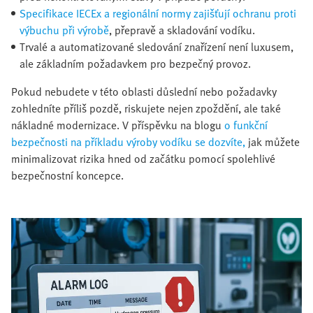
Specifikace IECEx a regionální normy zajišťují ochranu proti
výbuchu při výrobě
, přepravě a skladování vodíku.
Trvalé a automatizované sledování znařízení není luxusem,
ale základním požadavkem pro bezpečný provoz.
Pokud nebudete v této oblasti důslední nebo požadavky
zohledníte příliš pozdě, riskujete nejen zpoždění, ale také
nákladné modernizace. V příspěvku na blogu
o funkční
bezpečnosti na příkladu výroby vodíku se dozvíte,
jak můžete
minimalizovat rizika hned od začátku pomocí spolehlivé
bezpečnostní koncepce.