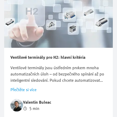
Ventilové terminály pro H2: hlavní kritéria
Ventilové terminály jsou ústředním prvkem mnoha
automatizačních úloh – od bezpečného spínání až po
inteligentní sledování. Pokud chcete automatizovat
zařízení v hodnotovém řetězci vodíku, nesmíte se
Přečtěte si více
vyhnout klíčové otázce: které ventilové terminály jsou
pro mě ty pravé? Nelze dát paušální odpověď, protože
Valentin Buleac
požadavky se u různých aplikací výrazně liší. Právě
5 min
proto se vyplatí strukturovat výběr podle