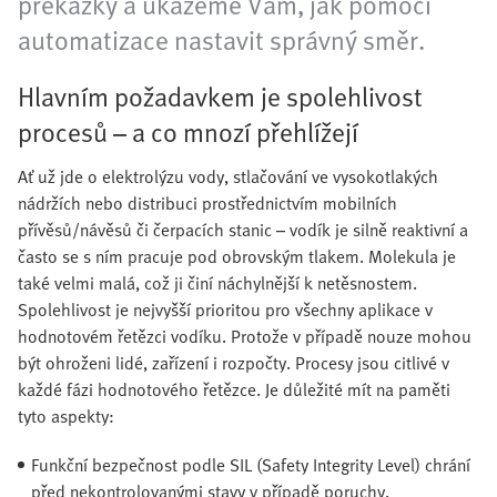
překážky a ukážeme Vám, jak pomocí
automatizace nastavit správný směr.
Hlavním požadavkem je spolehlivost
procesů – a co mnozí přehlížejí
Ať už jde o elektrolýzu vody, stlačování ve vysokotlakých
nádržích nebo distribuci prostřednictvím mobilních
přívěsů/návěsů či čerpacích stanic – vodík je silně reaktivní a
často se s ním pracuje pod obrovským tlakem. Molekula je
také velmi malá, což ji činí náchylnější k netěsnostem.
Spolehlivost je nejvyšší prioritou pro všechny aplikace v
hodnotovém řetězci vodíku. Protože v případě nouze mohou
být ohroženi lidé, zařízení i rozpočty. Procesy jsou citlivé v
každé fázi hodnotového řetězce. Je důležité mít na paměti
tyto aspekty:
Funkční bezpečnost podle SIL (Safety Integrity Level) chrání
před nekontrolovanými stavy v případě poruchy.