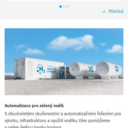
nejdůležitějších kritérií. Tak najdete uspořádání, které
dnes přesvědčí a zítra snadno poroste s Vámi.
Přehled
Automatizace pro zelený vodík
S dlouholetými zkušenostmi a automatizačními řešeními pro
výrobu, infrastrukturu a využití vodíku Vám pomůžeme
v celém řetězci tvorby hodnot.