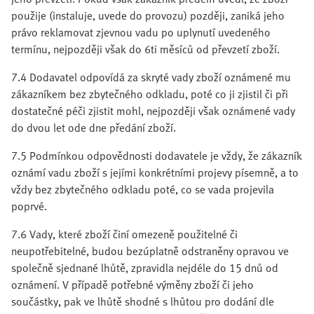
použije (instaluje, uvede do provozu) později, zaniká jeho
právo reklamovat zjevnou vadu po uplynutí uvedeného
termínu, nejpozději však do 6ti měsíců od převzetí zboží.
7.4 Dodavatel odpovídá za skryté vady zboží oznámené mu
zákazníkem bez zbytečného odkladu, poté co ji zjistil či při
dostatečné péči zjistit mohl, nejpozději však oznámené vady
do dvou let ode dne předání zboží.
7.5 Podmínkou odpovědnosti dodavatele je vždy, že zákazník
oznámí vadu zboží s jejími konkrétními projevy písemně, a to
vždy bez zbytečného odkladu poté, co se vada projevila
poprvé.
7.6 Vady, které zboží činí omezeně použitelné či
neupotřebitelné, budou bezúplatně odstraněny opravou ve
společně sjednané lhůtě, zpravidla nejdéle do 15 dnů od
oznámení. V případě potřebné výměny zboží či jeho
součástky, pak ve lhůtě shodné s lhůtou pro dodání dle