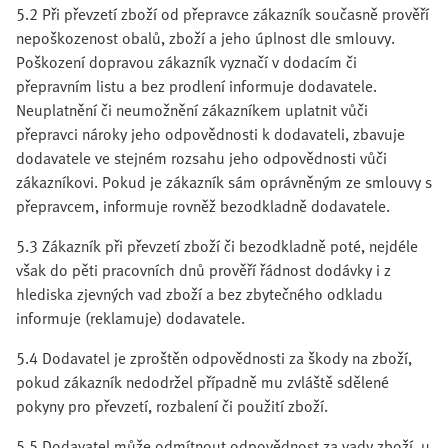
5.2 Při převzetí zboží od přepravce zákazník současně prověří
nepoškozenost obalů, zboží a jeho úplnost dle smlouvy.
Poškození dopravou zákazník vyznačí v dodacím či
přepravním listu a bez prodlení informuje dodavatele.
Neuplatnění či neumožnění zákazníkem uplatnit vůči
přepravci nároky jeho odpovědnosti k dodavateli, zbavuje
dodavatele ve stejném rozsahu jeho odpovědnosti vůči
zákazníkovi. Pokud je zákazník sám oprávněným ze smlouvy s
přepravcem, informuje rovněž bezodkladně dodavatele.
5.3 Zákazník při převzetí zboží či bezodkladně poté, nejdéle
však do pěti pracovních dnů prověří řádnost dodávky i z
hlediska zjevných vad zboží a bez zbytečného odkladu
informuje (reklamuje) dodavatele.
5.4 Dodavatel je zproštěn odpovědnosti za škody na zboží,
pokud zákazník nedodržel případně mu zvláště sdělené
pokyny pro převzetí, rozbalení či použití zboží.
5.5 Dodavatel může odmítnout odpovědnost za vady zboží, u