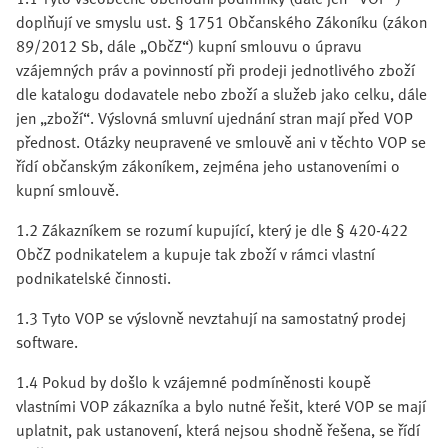
doplňují ve smyslu ust. § 1751 Občanského Zákoníku (zákon
89/2012 Sb, dále „ObčZ“) kupní smlouvu o úpravu
vzájemných práv a povinností při prodeji jednotlivého zboží
dle katalogu dodavatele nebo zboží a služeb jako celku, dále
jen „zboží“. Výslovná smluvní ujednání stran mají před VOP
přednost. Otázky neupravené ve smlouvě ani v těchto VOP se
řídí občanským zákoníkem, zejména jeho ustanoveními o
kupní smlouvě.
1.2 Zákazníkem se rozumí kupující, který je dle § 420-422
ObčZ podnikatelem a kupuje tak zboží v rámci vlastní
podnikatelské činnosti.
1.3 Tyto VOP se výslovně nevztahují na samostatný prodej
software.
1.4 Pokud by došlo k vzájemné podmíněnosti koupě
vlastními VOP zákazníka a bylo nutné řešit, které VOP se mají
uplatnit, pak ustanovení, která nejsou shodně řešena, se řídí