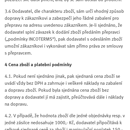
3.6 Dodavatel, dle charakteru zboží, sám určí vhodný způsob
dopravy k zákazníkovi a zabezpečí jeho řádné zabalení pro
přepravu na adresu uvedenou zákazníkem. Je-li sjednáno, že
dodavatel splní závazek k dodání zboží předáním přepravci
(„podmínky INCOTERMS“), pak dodavatel s odesláním zboží
umožní zákazníkovi i vykonávat sám přímo práva ze smlouvy
s přepravcem.
4 Cena zboží a platební podmínky
4.1. Pokud není sjednáno jinak, pak sjednaná cena zboží se
uvádí vždy bez DPH a zahrnuje i veškeré náklady na zabalení
a dopravu zboží. Pokud byla sjednána cena zboží bez
dopravy a dodavatel jí má zajistit, přeúčtovává dále i náklady
na dopravu.
4.2. V případě, že hodnota zboží dle jedné objednávky resp. v
jedné zásilce nedosahuje 1000,- Kč, dodavatel připočítává k
celkové sjednané ceně za zboží i manipulační poplatek 150,-