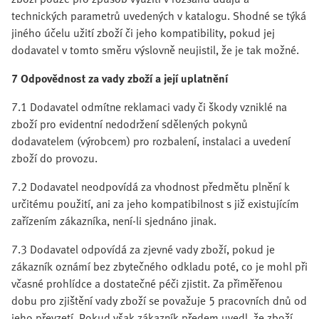
technických parametrů uvedených v katalogu. Shodné se týká
jiného účelu užití zboží či jeho kompatibility, pokud jej
dodavatel v tomto směru výslovně neujistil, že je tak možné.
7 Odpovědnost za vady zboží a její uplatnění
7.1 Dodavatel odmítne reklamaci vady či škody vzniklé na
zboží pro evidentní nedodržení sdělených pokynů
dodavatelem (výrobcem) pro rozbalení, instalaci a uvedení
zboží do provozu.
7.2 Dodavatel neodpovídá za vhodnost předmětu plnění k
určitému použití, ani za jeho kompatibilnost s již existujícím
zařízením zákazníka, není-li sjednáno jinak.
7.3 Dodavatel odpovídá za zjevné vady zboží, pokud je
zákazník oznámí bez zbytečného odkladu poté, co je mohl při
včasné prohlídce a dostatečné péči zjistit. Za přiměřenou
dobu pro zjištění vady zboží se považuje 5 pracovních dnů od
jeho převzetí. Pokud však zákazník předem uvedl, že zboží