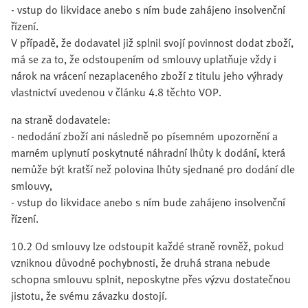
- vstup do likvidace anebo s ním bude zahájeno insolvenční
řízení.
V případě, že dodavatel již splnil svojí povinnost dodat zboží,
má se za to, že odstoupením od smlouvy uplatňuje vždy i
nárok na vrácení nezaplaceného zboží z titulu jeho výhrady
vlastnictví uvedenou v článku 4.8 těchto VOP.
na straně dodavatele:
- nedodání zboží ani následně po písemném upozornění a
marném uplynutí poskytnuté náhradní lhůty k dodání, která
nemůže být kratší než polovina lhůty sjednané pro dodání dle
smlouvy,
- vstup do likvidace anebo s ním bude zahájeno insolvenční
řízení.
10.2 Od smlouvy lze odstoupit každé straně rovněž, pokud
vzniknou důvodné pochybnosti, že druhá strana nebude
schopna smlouvu splnit, neposkytne přes výzvu dostatečnou
jistotu, že svému závazku dostojí.