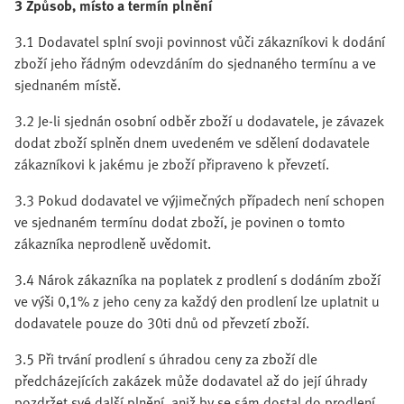
3 Způsob, místo a termín plnění
3.1 Dodavatel splní svoji povinnost vůči zákazníkovi k dodání
zboží jeho řádným odevzdáním do sjednaného termínu a ve
sjednaném místě.
3.2 Je-li sjednán osobní odběr zboží u dodavatele, je závazek
dodat zboží splněn dnem uvedeném ve sdělení dodavatele
zákazníkovi k jakému je zboží připraveno k převzetí.
3.3 Pokud dodavatel ve výjimečných případech není schopen
ve sjednaném termínu dodat zboží, je povinen o tomto
zákazníka neprodleně uvědomit.
3.4 Nárok zákazníka na poplatek z prodlení s dodáním zboží
ve výši 0,1% z jeho ceny za každý den prodlení lze uplatnit u
dodavatele pouze do 30ti dnů od převzetí zboží.
3.5 Při trvání prodlení s úhradou ceny za zboží dle
předcházejících zakázek může dodavatel až do její úhrady
pozdržet své další plnění, aniž by se sám dostal do prodlení.