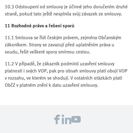
10.3 Odstoupení od smlouvy je účinné jeho doručením druhé
straně, pokud tato ještě nesplnila svůj závazek ze smlouvy.
11 Rozhodné právo a řešení sporů
11.1 Smlouva se řídí českým právem, zejména Občanským
zákoníkem. Strany se zavazují před uplatněním práva u
soudu, řešit veškeré spory smírnou cestou.
11.2 V případě, že zákazník podmínil uzavření smlouvy
platností i svých VOP, pak pro obsah smlouvy platí obojí VOP
v rozsahu, ve kterém se shodují. V ostatních otázkách platí
ObčZ v platném znění k datu uzavření smlouvy.