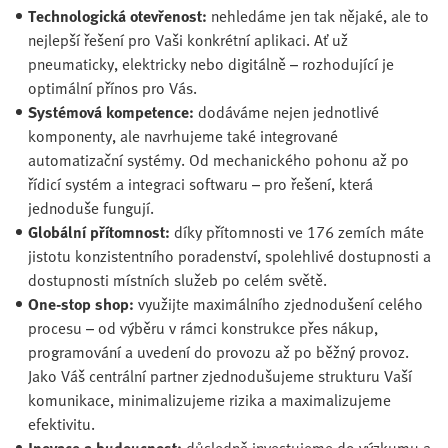
Technologická otevřenost:
nehledáme jen tak nějaké, ale to
nejlepší řešení pro Vaši konkrétní aplikaci. Ať už
pneumaticky, elektricky nebo digitálně – rozhodující je
optimální přínos pro Vás.
Systémová kompetence:
dodáváme nejen jednotlivé
komponenty, ale navrhujeme také integrované
automatizační systémy. Od mechanického pohonu až po
řídicí systém a integraci softwaru – pro řešení, která
jednoduše fungují.
Globální přítomnost:
díky přítomnosti ve 176 zemích máte
jistotu konzistentního poradenství, spolehlivé dostupnosti a
dostupnosti místních služeb po celém světě.
One-stop shop:
využijte maximálního zjednodušení celého
procesu – od výběru v rámci konstrukce přes nákup,
programování a uvedení do provozu až po běžný provoz.
Jako Váš centrální partner zjednodušujeme strukturu Vaší
komunikace, minimalizujeme rizika a maximalizujeme
efektivitu.
Inovace a budoucnost:
důsledně investujeme do výzkumu a